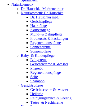
Spirituosen
Naturkosmetik
Dr. Hauschka Markencorner
Naturkosmetik Dr.Hauschka
Dr. Hauschka med.
Gesichtspflege
Haarpflege
Körperpflege
Mund- & Zahnpflege
Probiersets & Packungen
Regenerationspflege
Sonnencreme
Sonnenpflege
Baby- & Kinderpflege
Babycreme
Gesichtscreme & -wasser
Pflegeöl
Regenerationspflege
Seife
Shampoo
Gesichtspflege
Gesichtscreme & -wasser
Heilerde
Reinigungsmilch & Peeling
Tages- & Nachtcreme