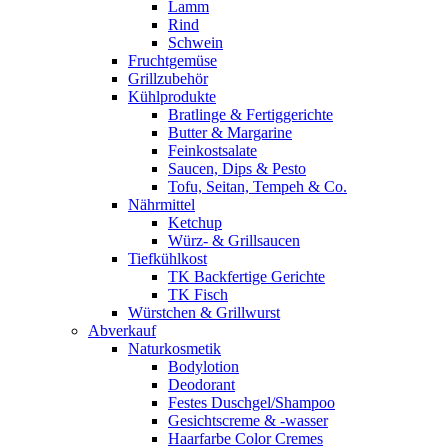
Lamm
Rind
Schwein
Fruchtgemüse
Grillzubehör
Kühlprodukte
Bratlinge & Fertiggerichte
Butter & Margarine
Feinkostsalate
Saucen, Dips & Pesto
Tofu, Seitan, Tempeh & Co.
Nährmittel
Ketchup
Würz- & Grillsaucen
Tiefkühlkost
TK Backfertige Gerichte
TK Fisch
Würstchen & Grillwurst
Abverkauf
Naturkosmetik
Bodylotion
Deodorant
Festes Duschgel/Shampoo
Gesichtscreme & -wasser
Haarfarbe Color Cremes