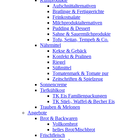
Kühlprodukte
Aufschnittalternativen
Bratlinge & Fertiggerichte
Feinkostsalate
Milchproduktalternativen
Pudding & Dessert
Sahne & Sauermilchprodukte
Tofu, Seitan, Tempeh & Co.
Nährmittel
Kekse & Gebäck
Konfekt & Pralinen
Riegel
Süßmittel
Tomatenmark & Tomate pur
Zeitschriften & Spielzeug
Sonnencreme
Tiefkühlkost
TK Eis Familienpackungen
TK Stiel-, Waffel-& Becher Eis
Trauben & Melonen
Angebote
Brot & Backwaren
Vollkornbrot
helles Brot/Mischbrot
Frischfleisch