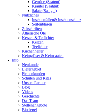
Gemüse (Saatgut)
Kräuter (Saatgut)
Salate (Saatgut)
Nützliches
Insektenfallen& Insektenschutz
Seifenblasen
Zeitschriften
Ätherische Öle
Kerzen & Teelichter
Kerzen
Teelichter
Küchenhelfer
Keimgläser & Keimsaaten
Info
Neukunde
Liefergebiet
Firmenkunden
Schulen und Kitas
Unsere Partner
Blog
Videos
Geschichte
Das Team
Stellenangebote
Biosiegel