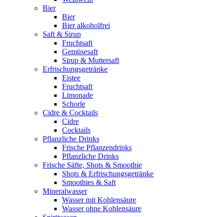
Bier
Bier
Bier alkoholfrei
Saft & Sirup
Fruchtsaft
Gemüsesaft
Sirup & Muttersaft
Erfrischungsgetränke
Eistee
Fruchtsaft
Limonade
Schorle
Cidre & Cocktails
Cidre
Cocktails
Pflanzliche Drinks
Frische Pflanzendrinks
Pflanzliche Drinks
Frische Säfte, Shots & Smoothie
Shots & Erfrischungsgetränke
Smoothies & Saft
Mineralwasser
Wasser mit Kohlensäure
Wasser ohne Kohlensäure