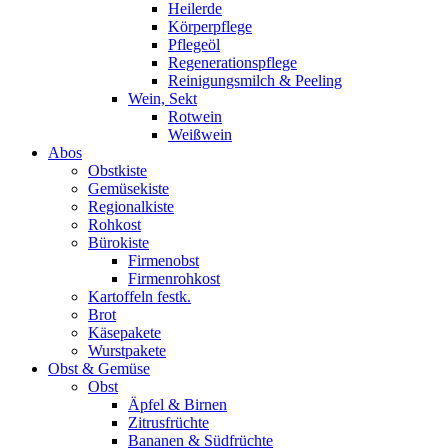
Heilerde
Körperpflege
Pflegeöl
Regenerationspflege
Reinigungsmilch & Peeling
Wein, Sekt
Rotwein
Weißwein
Abos
Obstkiste
Gemüsekiste
Regionalkiste
Rohkost
Bürokiste
Firmenobst
Firmenrohkost
Kartoffeln festk.
Brot
Käsepakete
Wurstpakete
Obst & Gemüse
Obst
Äpfel & Birnen
Zitrusfrüchte
Bananen & Südfrüchte