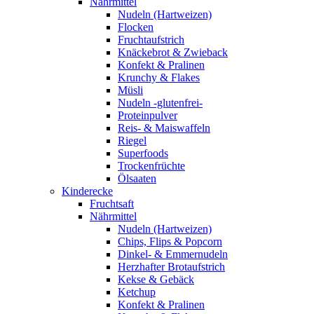
Nährmittel
Nudeln (Hartweizen)
Flocken
Fruchtaufstrich
Knäckebrot & Zwieback
Konfekt & Pralinen
Krunchy & Flakes
Müsli
Nudeln -glutenfrei-
Proteinpulver
Reis- & Maiswaffeln
Riegel
Superfoods
Trockenfrüchte
Ölsaaten
Kinderecke
Fruchtsaft
Nährmittel
Nudeln (Hartweizen)
Chips, Flips & Popcorn
Dinkel- & Emmernudeln
Herzhafter Brotaufstrich
Kekse & Gebäck
Ketchup
Konfekt & Pralinen