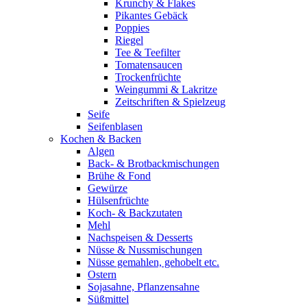
Krunchy & Flakes
Pikantes Gebäck
Poppies
Riegel
Tee & Teefilter
Tomatensaucen
Trockenfrüchte
Weingummi & Lakritze
Zeitschriften & Spielzeug
Seife
Seifenblasen
Kochen & Backen
Algen
Back- & Brotbackmischungen
Brühe & Fond
Gewürze
Hülsenfrüchte
Koch- & Backzutaten
Mehl
Nachspeisen & Desserts
Nüsse & Nussmischungen
Nüsse gemahlen, gehobelt etc.
Ostern
Sojasahne, Pflanzensahne
Süßmittel