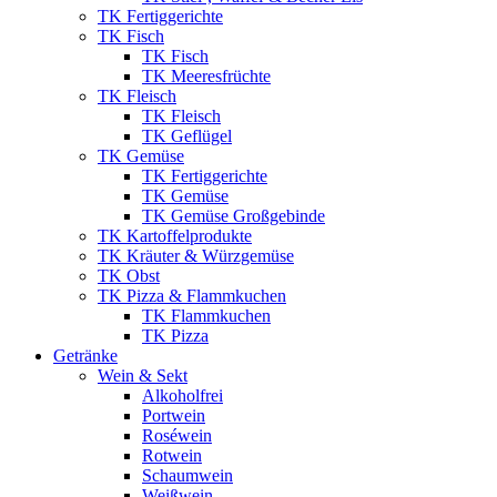
TK Fertiggerichte
TK Fisch
TK Fisch
TK Meeresfrüchte
TK Fleisch
TK Fleisch
TK Geflügel
TK Gemüse
TK Fertiggerichte
TK Gemüse
TK Gemüse Großgebinde
TK Kartoffelprodukte
TK Kräuter & Würzgemüse
TK Obst
TK Pizza & Flammkuchen
TK Flammkuchen
TK Pizza
Getränke
Wein & Sekt
Alkoholfrei
Portwein
Roséwein
Rotwein
Schaumwein
Weißwein