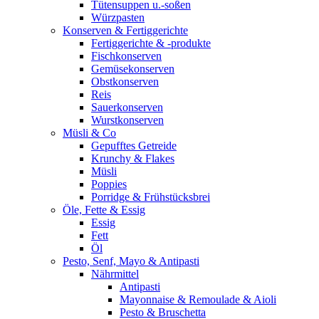
Tütensuppen u.-soßen
Würzpasten
Konserven & Fertiggerichte
Fertiggerichte & -produkte
Fischkonserven
Gemüsekonserven
Obstkonserven
Reis
Sauerkonserven
Wurstkonserven
Müsli & Co
Gepufftes Getreide
Krunchy & Flakes
Müsli
Poppies
Porridge & Frühstücksbrei
Öle, Fette & Essig
Essig
Fett
Öl
Pesto, Senf, Mayo & Antipasti
Nährmittel
Antipasti
Mayonnaise & Remoulade & Aioli
Pesto & Bruschetta