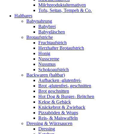
Milchproduktalternativen
Tofu, Seitan, Tempeh & Co.
Haltbares
Babynahrung
Babybrei
Babygläschen
Brotaufstriche
Fruchtaufstrich
Herzhafter Brotaufstrich
Honig
Nusscreme
Nussmus
Schokoaufstrich
Backwaren (haltbar)
Aufbacken -glutenfrei-
Brot -glutenfrei- geschnitten
Brot geschnitten
Hot Dog & Burger- Brötchen
Kekse & Gebäck
Knäckebrot & Zwieback
Pizzaböden & Wraps
Reis- & Maiswaffeln
Dressing & Würzsaucen
Dressing