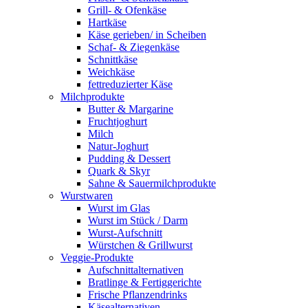
Grill- & Ofenkäse
Hartkäse
Käse gerieben/ in Scheiben
Schaf- & Ziegenkäse
Schnittkäse
Weichkäse
fettreduzierter Käse
Milchprodukte
Butter & Margarine
Fruchtjoghurt
Milch
Natur-Joghurt
Pudding & Dessert
Quark & Skyr
Sahne & Sauermilchprodukte
Wurstwaren
Wurst im Glas
Wurst im Stück / Darm
Wurst-Aufschnitt
Würstchen & Grillwurst
Veggie-Produkte
Aufschnittalternativen
Bratlinge & Fertiggerichte
Frische Pflanzendrinks
Käsealternativen