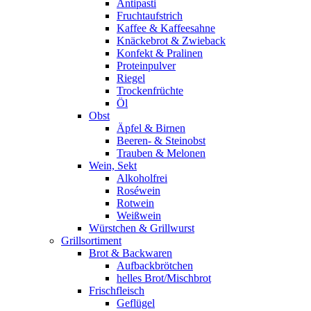
Antipasti
Fruchtaufstrich
Kaffee & Kaffeesahne
Knäckebrot & Zwieback
Konfekt & Pralinen
Proteinpulver
Riegel
Trockenfrüchte
Öl
Obst
Äpfel & Birnen
Beeren- & Steinobst
Trauben & Melonen
Wein, Sekt
Alkoholfrei
Roséwein
Rotwein
Weißwein
Würstchen & Grillwurst
Grillsortiment
Brot & Backwaren
Aufbackbrötchen
helles Brot/Mischbrot
Frischfleisch
Geflügel