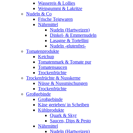
Wassereis & Lollies
Weingummi & Lakritze
Nudeln & Co
Frische Teigwaren
Nährmittel
Nudeln (Hartweizen)
Dinkel- & Emmernudeln
Lasagne & Tortellini
Nudeln -glutenfrei-
Tomatenprodukte
Ketchup
Tomatenmark & Tomate pur
Tomatensaucen
Trockenfrüchte
Trockenfrüchte & Nusskerne
Nüsse & Nussmischungen
Trockenfrüchte
Großgebinde
Großgebinde
Käse gerieben/ in Scheiben
Kühlprodukte
Quark & Skyr
Saucen, Dips & Pesto
Nährmittel
Nudeln (Hartweizen)