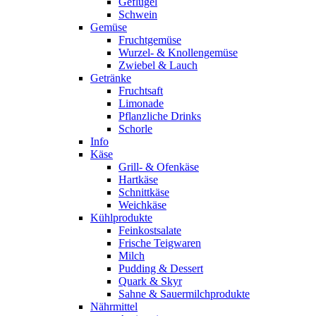
Geflügel
Schwein
Gemüse
Fruchtgemüse
Wurzel- & Knollengemüse
Zwiebel & Lauch
Getränke
Fruchtsaft
Limonade
Pflanzliche Drinks
Schorle
Info
Käse
Grill- & Ofenkäse
Hartkäse
Schnittkäse
Weichkäse
Kühlprodukte
Feinkostsalate
Frische Teigwaren
Milch
Pudding & Dessert
Quark & Skyr
Sahne & Sauermilchprodukte
Nährmittel