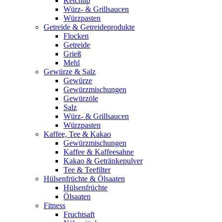
Ketchup
Würz- & Grillsaucen
Würzpasten
Getreide & Getreideprodukte
Flocken
Getreide
Grieß
Mehl
Gewürze & Salz
Gewürze
Gewürzmischungen
Gewürzöle
Salz
Würz- & Grillsaucen
Würzpasten
Kaffee, Tee & Kakao
Gewürzmischungen
Kaffee & Kaffeesahne
Kakao & Getränkepulver
Tee & Teefilter
Hülsenfrüchte & Ölsaaten
Hülsenfrüchte
Ölsaaten
Fitness
Fruchtsaft