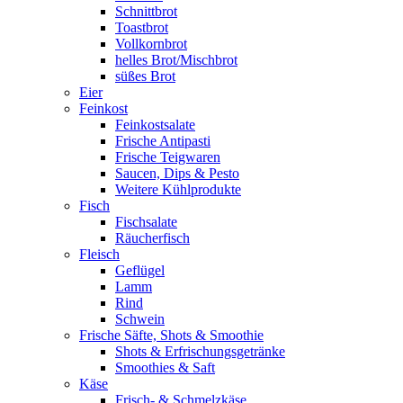
Schnittbrot
Toastbrot
Vollkornbrot
helles Brot/Mischbrot
süßes Brot
Eier
Feinkost
Feinkostsalate
Frische Antipasti
Frische Teigwaren
Saucen, Dips & Pesto
Weitere Kühlprodukte
Fisch
Fischsalate
Räucherfisch
Fleisch
Geflügel
Lamm
Rind
Schwein
Frische Säfte, Shots & Smoothie
Shots & Erfrischungsgetränke
Smoothies & Saft
Käse
Frisch- & Schmelzkäse