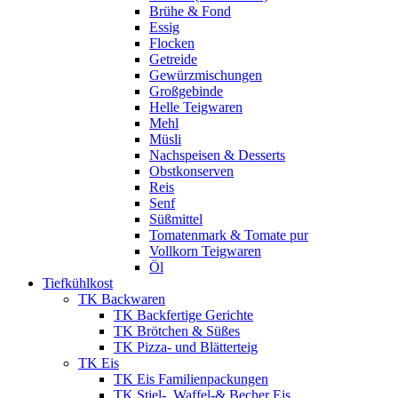
Brühe & Fond
Essig
Flocken
Getreide
Gewürzmischungen
Großgebinde
Helle Teigwaren
Mehl
Müsli
Nachspeisen & Desserts
Obstkonserven
Reis
Senf
Süßmittel
Tomatenmark & Tomate pur
Vollkorn Teigwaren
Öl
Tiefkühlkost
TK Backwaren
TK Backfertige Gerichte
TK Brötchen & Süßes
TK Pizza- und Blätterteig
TK Eis
TK Eis Familienpackungen
TK Stiel-, Waffel-& Becher Eis