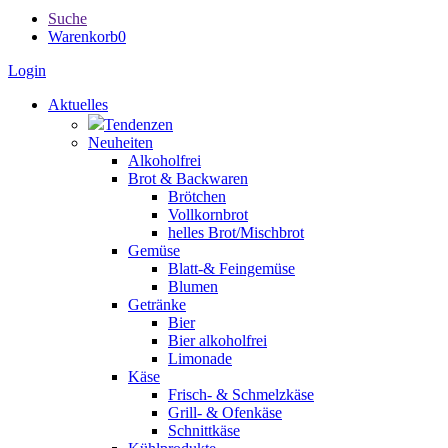
Suche
Warenkorb
0
Login
Aktuelles
Tendenzen
Neuheiten
Alkoholfrei
Brot & Backwaren
Brötchen
Vollkornbrot
helles Brot/Mischbrot
Gemüse
Blatt-& Feingemüse
Blumen
Getränke
Bier
Bier alkoholfrei
Limonade
Käse
Frisch- & Schmelzkäse
Grill- & Ofenkäse
Schnittkäse