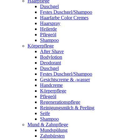
Haarpflege
Duschgel
Festes Duschgel/Shampoo
Haarfarbe Color Cremes
Haarspray
Heilerde
Pflegeöl
Shampoo
Körperpflege
After Shave
Bodylotion
Deodorant
Duschgel
Festes Duschgel/Shampoo
Gesichtscreme & -wasser
Handcreme
Körperpflege
Pflegeöl
Regenerationspflege
Reinigungsmilch & Peeling
Seife
Shampoo
Mund & Zahnpflege
Mundspülung
Zahnbürsten