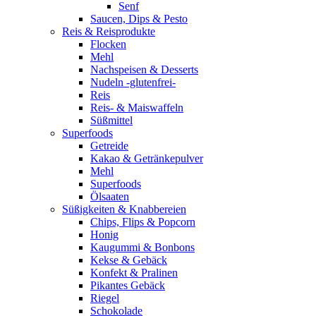
Senf
Saucen, Dips & Pesto
Reis & Reisprodukte
Flocken
Mehl
Nachspeisen & Desserts
Nudeln -glutenfrei-
Reis
Reis- & Maiswaffeln
Süßmittel
Superfoods
Getreide
Kakao & Getränkepulver
Mehl
Superfoods
Ölsaaten
Süßigkeiten & Knabbereien
Chips, Flips & Popcorn
Honig
Kaugummi & Bonbons
Kekse & Gebäck
Konfekt & Pralinen
Pikantes Gebäck
Riegel
Schokolade