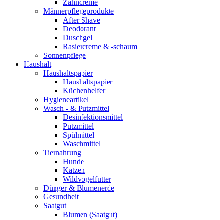
Zahncreme
Männerpflegeprodukte
After Shave
Deodorant
Duschgel
Rasiercreme & -schaum
Sonnenpflege
Haushalt
Haushaltspapier
Haushaltspapier
Küchenhelfer
Hygieneartikel
Wasch - & Putzmittel
Desinfektionsmittel
Putzmittel
Spülmittel
Waschmittel
Tiernahrung
Hunde
Katzen
Wildvogelfutter
Dünger & Blumenerde
Gesundheit
Saatgut
Blumen (Saatgut)