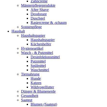
Zahncreme
Männerpflegeprodukte
After Shave
Deodorant
Duschgel
Rasiercreme & -schaum
Sonnenpflege
Haushalt
Haushaltspapier
Haushaltspapier
Küchenhelfer
Hygieneartikel
Wasch - & Putzmittel
Desinfektionsmittel
Putzmittel
Spülmittel
Waschmittel
Tiernahrung
Hunde
Katzen
Wildvogelfutter
Dünger & Blumenerde
Gesundheit
Saatgut
Blumen (Saatgut)