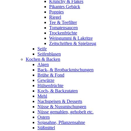
Krunchy & Flakes
Pikantes Gebäck
Poppies
Riegel
Tee & Teefilter
Tomatensaucen
Trockenfrüchte
Weingummi & Lakritze
Zeitschriften & Spielzeug
Seife
Seifenblasen
Kochen & Backen
Algen
Back- & Brotbackmischungen
Brühe & Fond
Gewürze
Hülsenfrüchte
Koch- & Backzutaten
Mehl
Nachspeisen & Desserts
Nüsse & Nussmischungen
Nüsse gemahlen, gehobelt etc.
Ostern
Sojasahne, Pflanzensahne
Süßmittel