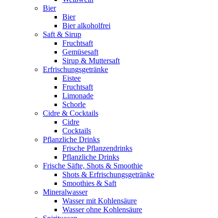
Bier
Bier
Bier alkoholfrei
Saft & Sirup
Fruchtsaft
Gemüsesaft
Sirup & Muttersaft
Erfrischungsgetränke
Eistee
Fruchtsaft
Limonade
Schorle
Cidre & Cocktails
Cidre
Cocktails
Pflanzliche Drinks
Frische Pflanzendrinks
Pflanzliche Drinks
Frische Säfte, Shots & Smoothie
Shots & Erfrischungsgetränke
Smoothies & Saft
Mineralwasser
Wasser mit Kohlensäure
Wasser ohne Kohlensäure