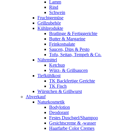
Lamm
Rind
Schwein
Fruchtgemüse
Grillzubehör
Kühlprodukte
Bratlinge & Fertiggerichte
Butter & Margarine
Feinkostsalate
Saucen, Dips & Pesto
Tofu, Seitan, Tempeh & Co.
Nährmittel
Ketchup
Würz- & Grillsaucen
Tiefkühlkost
TK Backfertige Gerichte
TK Fisch
Würstchen & Grillwurst
Abverkauf
Naturkosmetik
Bodylotion
Deodorant
Festes Duschgel/Shampoo
Gesichtscreme & -wasser
Haarfarbe Color Cremes