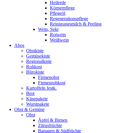
Heilerde
Körperpflege
Pflegeöl
Regenerationspflege
Reinigungsmilch & Peeling
Wein, Sekt
Rotwein
Weißwein
Abos
Obstkiste
Gemüsekiste
Regionalkiste
Rohkost
Bürokiste
Firmenobst
Firmenrohkost
Kartoffeln festk.
Brot
Käsepakete
Wurstpakete
Obst & Gemüse
Obst
Äpfel & Birnen
Zitrusfrüchte
Bananen & Südfrüchte