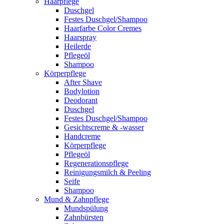
Haarpflege
Duschgel
Festes Duschgel/Shampoo
Haarfarbe Color Cremes
Haarspray
Heilerde
Pflegeöl
Shampoo
Körperpflege
After Shave
Bodylotion
Deodorant
Duschgel
Festes Duschgel/Shampoo
Gesichtscreme & -wasser
Handcreme
Körperpflege
Pflegeöl
Regenerationspflege
Reinigungsmilch & Peeling
Seife
Shampoo
Mund & Zahnpflege
Mundspülung
Zahnbürsten