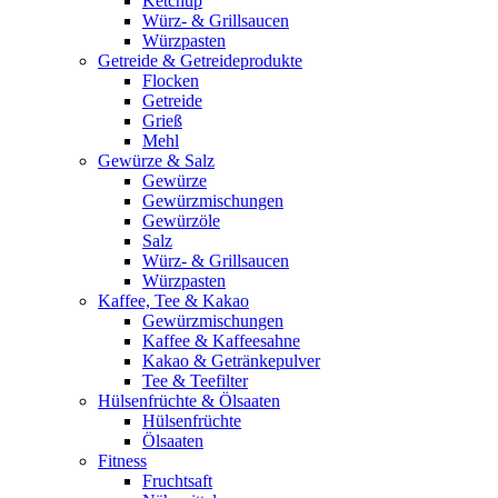
Ketchup
Würz- & Grillsaucen
Würzpasten
Getreide & Getreideprodukte
Flocken
Getreide
Grieß
Mehl
Gewürze & Salz
Gewürze
Gewürzmischungen
Gewürzöle
Salz
Würz- & Grillsaucen
Würzpasten
Kaffee, Tee & Kakao
Gewürzmischungen
Kaffee & Kaffeesahne
Kakao & Getränkepulver
Tee & Teefilter
Hülsenfrüchte & Ölsaaten
Hülsenfrüchte
Ölsaaten
Fitness
Fruchtsaft