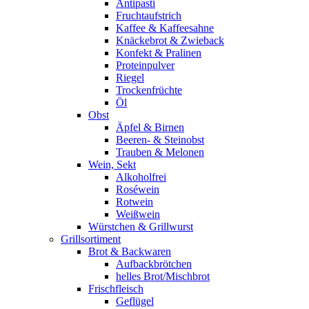
Antipasti
Fruchtaufstrich
Kaffee & Kaffeesahne
Knäckebrot & Zwieback
Konfekt & Pralinen
Proteinpulver
Riegel
Trockenfrüchte
Öl
Obst
Äpfel & Birnen
Beeren- & Steinobst
Trauben & Melonen
Wein, Sekt
Alkoholfrei
Roséwein
Rotwein
Weißwein
Würstchen & Grillwurst
Grillsortiment
Brot & Backwaren
Aufbackbrötchen
helles Brot/Mischbrot
Frischfleisch
Geflügel