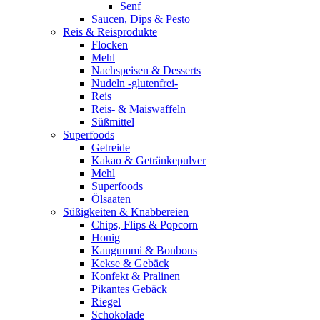
Senf
Saucen, Dips & Pesto
Reis & Reisprodukte
Flocken
Mehl
Nachspeisen & Desserts
Nudeln -glutenfrei-
Reis
Reis- & Maiswaffeln
Süßmittel
Superfoods
Getreide
Kakao & Getränkepulver
Mehl
Superfoods
Ölsaaten
Süßigkeiten & Knabbereien
Chips, Flips & Popcorn
Honig
Kaugummi & Bonbons
Kekse & Gebäck
Konfekt & Pralinen
Pikantes Gebäck
Riegel
Schokolade