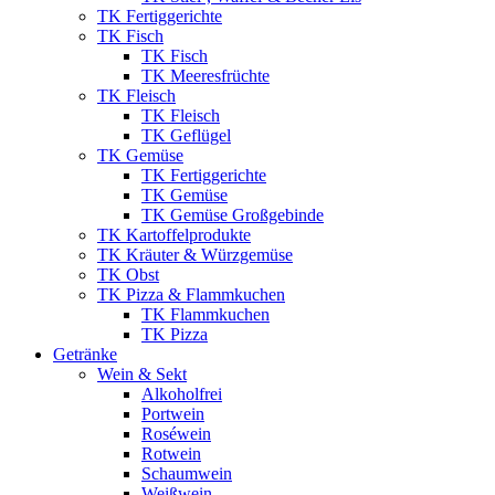
TK Fertiggerichte
TK Fisch
TK Fisch
TK Meeresfrüchte
TK Fleisch
TK Fleisch
TK Geflügel
TK Gemüse
TK Fertiggerichte
TK Gemüse
TK Gemüse Großgebinde
TK Kartoffelprodukte
TK Kräuter & Würzgemüse
TK Obst
TK Pizza & Flammkuchen
TK Flammkuchen
TK Pizza
Getränke
Wein & Sekt
Alkoholfrei
Portwein
Roséwein
Rotwein
Schaumwein
Weißwein