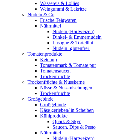
Wassereis & Lollies
Weingummi & Lakritze
Nudeln & Co
Frische Teigwaren
Nährmittel
Nudeln (Hartweizen)
Dinkel- & Emmernudeln
Lasagne & Tortellini
Nudeln -glutenfrei-
Tomatenprodukte
Ketchup
Tomatenmark & Tomate pur
Tomatensaucen
Trockenfrüchte
Trockenfrüchte & Nusskerne
Nüsse & Nussmischungen
Trockenfrüchte
Großgebinde
Großgebinde
Käse gerieben/ in Scheiben
Kühlprodukte
Quark & Skyr
Saucen, Dips & Pesto
Nährmittel
Nudeln (Hartweizen)