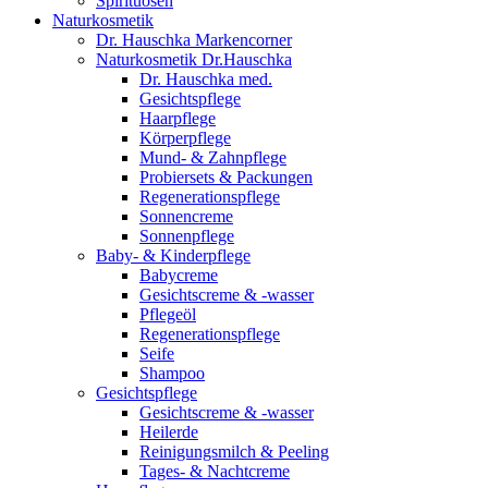
Spirituosen
Naturkosmetik
Dr. Hauschka Markencorner
Naturkosmetik Dr.Hauschka
Dr. Hauschka med.
Gesichtspflege
Haarpflege
Körperpflege
Mund- & Zahnpflege
Probiersets & Packungen
Regenerationspflege
Sonnencreme
Sonnenpflege
Baby- & Kinderpflege
Babycreme
Gesichtscreme & -wasser
Pflegeöl
Regenerationspflege
Seife
Shampoo
Gesichtspflege
Gesichtscreme & -wasser
Heilerde
Reinigungsmilch & Peeling
Tages- & Nachtcreme