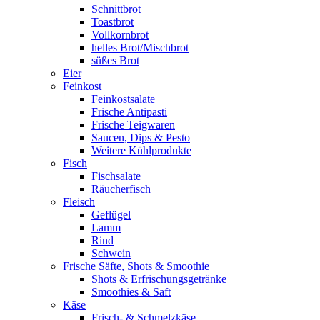
Schnittbrot
Toastbrot
Vollkornbrot
helles Brot/Mischbrot
süßes Brot
Eier
Feinkost
Feinkostsalate
Frische Antipasti
Frische Teigwaren
Saucen, Dips & Pesto
Weitere Kühlprodukte
Fisch
Fischsalate
Räucherfisch
Fleisch
Geflügel
Lamm
Rind
Schwein
Frische Säfte, Shots & Smoothie
Shots & Erfrischungsgetränke
Smoothies & Saft
Käse
Frisch- & Schmelzkäse