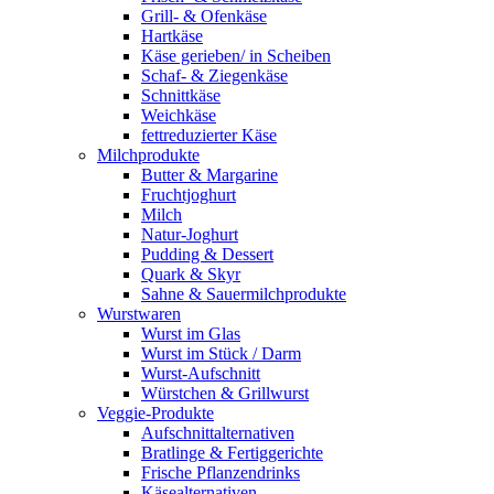
Grill- & Ofenkäse
Hartkäse
Käse gerieben/ in Scheiben
Schaf- & Ziegenkäse
Schnittkäse
Weichkäse
fettreduzierter Käse
Milchprodukte
Butter & Margarine
Fruchtjoghurt
Milch
Natur-Joghurt
Pudding & Dessert
Quark & Skyr
Sahne & Sauermilchprodukte
Wurstwaren
Wurst im Glas
Wurst im Stück / Darm
Wurst-Aufschnitt
Würstchen & Grillwurst
Veggie-Produkte
Aufschnittalternativen
Bratlinge & Fertiggerichte
Frische Pflanzendrinks
Käsealternativen