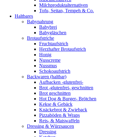
Milchproduktalternativen
Tofu, Seitan, Tempeh & Co.
Haltbares
Babynahrung
Babybrei
Babygläschen
Brotaufstriche
Fruchtaufstrich
Herzhafter Brotaufstrich
Honig
Nusscreme
Nussmus
Schokoaufstrich
Backwaren (haltbar)
Aufbacken -glutenfrei-
Brot -glutenfrei- geschnitten
Brot geschnitten
Hot Dog & Burger- Brötchen
Kekse & Gebäck
Knäckebrot & Zwieback
Pizzaböden & Wraps
Reis- & Maiswaffeln
Dressing & Würzsaucen
Dressing