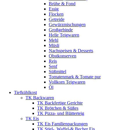
Brühe & Fond
Essig
Flocken
Getreide
Gewürzmischungen
Großgebinde
Helle Teigwaren
Mehl
Müsli
Nachspeisen & Desserts
Obstkonserven
Reis
Senf
Süßmittel
Tomatenmark & Tomate pur
Vollkorn Teigwaren
Öl
Tiefkühlkost
TK Backwaren
TK Backfertige Gerichte
TK Brötchen & Süßes
TK Pizza- und Blätterteig
TK Eis
TK Eis Familienpackungen
TK Stiel-, Waffel-& Becher Eis