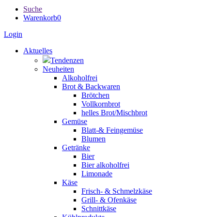
Suche
Warenkorb
0
Login
Aktuelles
Tendenzen
Neuheiten
Alkoholfrei
Brot & Backwaren
Brötchen
Vollkornbrot
helles Brot/Mischbrot
Gemüse
Blatt-& Feingemüse
Blumen
Getränke
Bier
Bier alkoholfrei
Limonade
Käse
Frisch- & Schmelzkäse
Grill- & Ofenkäse
Schnittkäse