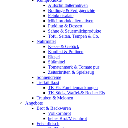
Kühlprodukte
Aufschnittalternativen
Bratlinge & Fertiggerichte
Feinkostsalate
Milchproduktalternativen
Pudding & Dessert
Sahne & Sauermilchprodukte
Tofu, Seitan, Tempeh & Co.
Nährmittel
Kekse & Gebäck
Konfekt & Pralinen
Riegel
Süßmittel
Tomatenmark & Tomate pur
Zeitschriften & Spielzeug
Sonnencreme
Tiefkühlkost
TK Eis Familienpackungen
TK Stiel-, Waffel-& Becher Eis
Trauben & Melonen
Angebote
Brot & Backwaren
Vollkornbrot
helles Brot/Mischbrot
Frischfleisch