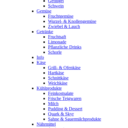
Geflügel
Schwein
Gemüse
Fruchtgemüse
Wurzel- & Knollengemüse
Zwiebel & Lauch
Getränke
Fruchtsaft
Limonade
Pflanzliche Drinks
Schorle
Info
Käse
Grill- & Ofenkäse
Hartkäse
Schnittkäse
Weichkäse
Kühlprodukte
Feinkostsalate
Frische Teigwaren
Milch
Pudding & Dessert
Quark & Skyr
Sahne & Sauermilchprodukte
Nährmittel