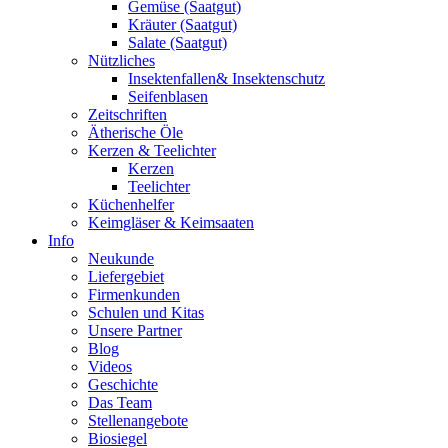
Gemüse (Saatgut)
Kräuter (Saatgut)
Salate (Saatgut)
Nützliches
Insektenfallen& Insektenschutz
Seifenblasen
Zeitschriften
Ätherische Öle
Kerzen & Teelichter
Kerzen
Teelichter
Küchenhelfer
Keimgläser & Keimsaaten
Info
Neukunde
Liefergebiet
Firmenkunden
Schulen und Kitas
Unsere Partner
Blog
Videos
Geschichte
Das Team
Stellenangebote
Biosiegel