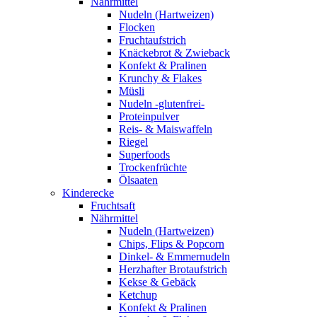
Nährmittel
Nudeln (Hartweizen)
Flocken
Fruchtaufstrich
Knäckebrot & Zwieback
Konfekt & Pralinen
Krunchy & Flakes
Müsli
Nudeln -glutenfrei-
Proteinpulver
Reis- & Maiswaffeln
Riegel
Superfoods
Trockenfrüchte
Ölsaaten
Kinderecke
Fruchtsaft
Nährmittel
Nudeln (Hartweizen)
Chips, Flips & Popcorn
Dinkel- & Emmernudeln
Herzhafter Brotaufstrich
Kekse & Gebäck
Ketchup
Konfekt & Pralinen