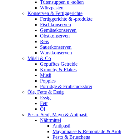
Tütensuppen u.-soßen
Würzpasten
Konserven & Fertiggerichte
Fertiggerichte & -produkte
Fischkonserven
Gemüsekonserven
Obstkonserven
Reis
Sauerkonserven
Wurstkonserven
Müsli & Co
Gepufftes Getreide
Krunchy & Flakes
Müsli
Poppies
Porridge & Frühstücksbrei
Öle, Fette & Essig
Essig
Fett
Öl
Pesto, Senf, Mayo & Antipasti
Nährmittel
Antipasti
Mayonnaise & Remoulade & Aioli
Pesto & Bruschetta