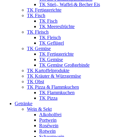
TK Stiel-, Waffel-& Becher Eis
TK Fertiggerichte
TK Fisch
TK Fisch
TK Meeresfrüchte
TK Fleisch
TK Fleisch
TK Geflügel
TK Gemüse
TK Fertiggerichte
TK Gemüse
TK Gemüse Großgebinde
TK Kartoffelprodukte
TK Kräuter & Würzgemüse
TK Obst
TK Pizza & Flammkuchen
TK Flammkuchen
TK Pizza
Getränke
Wein & Sekt
Alkoholfrei
Portwein
Roséwein
Rotwein
Schaumwein