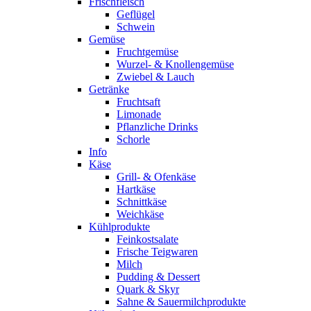
Frischfleisch
Geflügel
Schwein
Gemüse
Fruchtgemüse
Wurzel- & Knollengemüse
Zwiebel & Lauch
Getränke
Fruchtsaft
Limonade
Pflanzliche Drinks
Schorle
Info
Käse
Grill- & Ofenkäse
Hartkäse
Schnittkäse
Weichkäse
Kühlprodukte
Feinkostsalate
Frische Teigwaren
Milch
Pudding & Dessert
Quark & Skyr
Sahne & Sauermilchprodukte