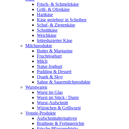
Frisch- & Schmelzkäse
Grill- & Ofenkäse
Hartkäse
Käse gerieben/ in Scheiben
Schaf- & Ziegenkäse
Schnittkäse
Weichkäse
fettreduzierter Käse
Milchprodukte
Butter & Margarine
Fruchtjoghurt
Milch
Natur-Joghurt
Pudding & Dessert
Quark & Skyr
Sahne & Sauermilchprodukte
Wurstwaren
Wurst im Glas
Wurst im Stück / Darm
Wurst-Aufschnitt
Würstchen & Grillwurst
Veggie-Produkte
Aufschnittalternativen
Bratlinge & Fertiggerichte
Frische Pflanzendrinks