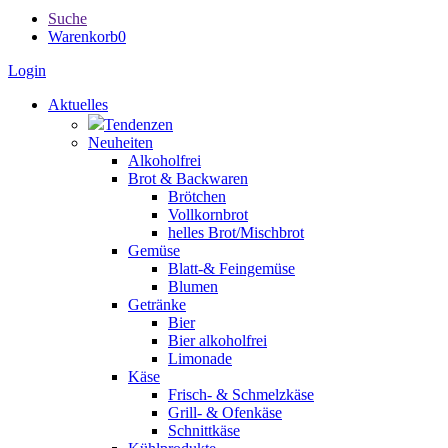
Suche
Warenkorb
0
Login
Aktuelles
Tendenzen
Neuheiten
Alkoholfrei
Brot & Backwaren
Brötchen
Vollkornbrot
helles Brot/Mischbrot
Gemüse
Blatt-& Feingemüse
Blumen
Getränke
Bier
Bier alkoholfrei
Limonade
Käse
Frisch- & Schmelzkäse
Grill- & Ofenkäse
Schnittkäse