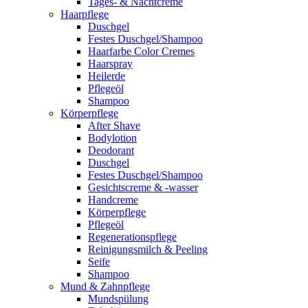
Tages- & Nachtcreme
Haarpflege
Duschgel
Festes Duschgel/Shampoo
Haarfarbe Color Cremes
Haarspray
Heilerde
Pflegeöl
Shampoo
Körperpflege
After Shave
Bodylotion
Deodorant
Duschgel
Festes Duschgel/Shampoo
Gesichtscreme & -wasser
Handcreme
Körperpflege
Pflegeöl
Regenerationspflege
Reinigungsmilch & Peeling
Seife
Shampoo
Mund & Zahnpflege
Mundspülung