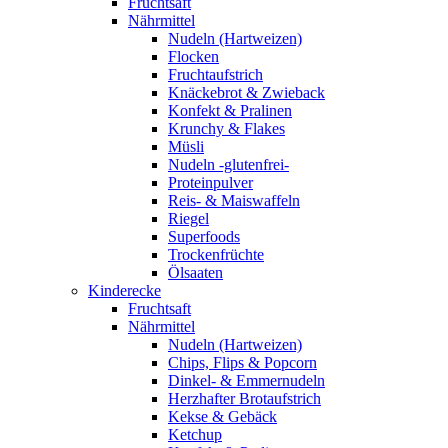
Fruchtsaft
Nährmittel
Nudeln (Hartweizen)
Flocken
Fruchtaufstrich
Knäckebrot & Zwieback
Konfekt & Pralinen
Krunchy & Flakes
Müsli
Nudeln -glutenfrei-
Proteinpulver
Reis- & Maiswaffeln
Riegel
Superfoods
Trockenfrüchte
Ölsaaten
Kinderecke
Fruchtsaft
Nährmittel
Nudeln (Hartweizen)
Chips, Flips & Popcorn
Dinkel- & Emmernudeln
Herzhafter Brotaufstrich
Kekse & Gebäck
Ketchup