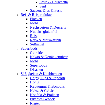
Pesto & Bruschetta
Senf
Saucen, Dips & Pesto
Reis & Reisprodukte
Flocken
Mehl
Nachspeisen & Desserts
Nudeln -glutenfrei-
Reis
Reis- & Maiswaffeln
Süßmittel
Superfoods
Getreide
Kakao & Getränkepulver
Mehl
Superfoods
Ölsaaten
Süßigkeiten & Knabbereien
Chips, Flips & Popcorn
Honig
Kaugummi & Bonbons
Kekse & Gebäck
Konfekt & Pralinen
Pikantes Gebäck
Riegel