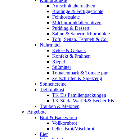
Kühlprodukte
Aufschnittalternativen
Bratlinge & Fertiggerichte
Feinkostsalate
Milchproduktalternativen
Pudding & Dessert
Sahne & Sauermilchprodukte
Tofu, Seitan, Tempeh & Co.
Nährmittel
Kekse & Gebäck
Konfekt & Pralinen
Riegel
Süßmittel
Tomatenmark & Tomate pur
Zeitschriften & Spielzeug
Sonnencreme
Tiefkühlkost
TK Eis Familienpackungen
TK Stiel-, Waffel-& Becher Eis
Trauben & Melonen
Angebote
Brot & Backwaren
Vollkornbrot
helles Brot/Mischbrot
Eier