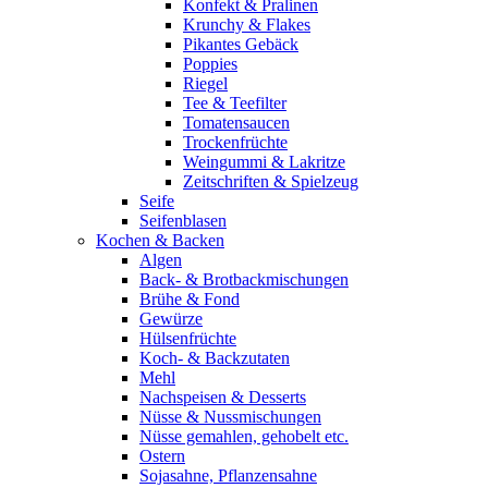
Konfekt & Pralinen
Krunchy & Flakes
Pikantes Gebäck
Poppies
Riegel
Tee & Teefilter
Tomatensaucen
Trockenfrüchte
Weingummi & Lakritze
Zeitschriften & Spielzeug
Seife
Seifenblasen
Kochen & Backen
Algen
Back- & Brotbackmischungen
Brühe & Fond
Gewürze
Hülsenfrüchte
Koch- & Backzutaten
Mehl
Nachspeisen & Desserts
Nüsse & Nussmischungen
Nüsse gemahlen, gehobelt etc.
Ostern
Sojasahne, Pflanzensahne