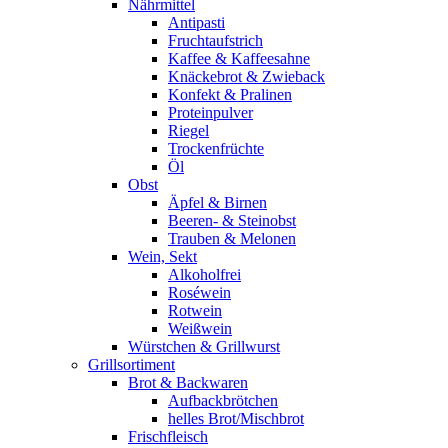
Nährmittel
Antipasti
Fruchtaufstrich
Kaffee & Kaffeesahne
Knäckebrot & Zwieback
Konfekt & Pralinen
Proteinpulver
Riegel
Trockenfrüchte
Öl
Obst
Äpfel & Birnen
Beeren- & Steinobst
Trauben & Melonen
Wein, Sekt
Alkoholfrei
Roséwein
Rotwein
Weißwein
Würstchen & Grillwurst
Grillsortiment
Brot & Backwaren
Aufbackbrötchen
helles Brot/Mischbrot
Frischfleisch