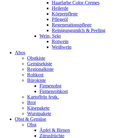
Haarfarbe Color Cremes
Heilerde
Körperpflege
Pflegeöl
Regenerationspflege
Reinigungsmilch & Peeling
Wein, Sekt
Rotwein
Weißwein
Abos
Obstkiste
Gemüsekiste
Regionalkiste
Rohkost
Bürokiste
Firmenobst
Firmenrohkost
Kartoffeln festk.
Brot
Käsepakete
Wurstpakete
Obst & Gemüse
Obst
Äpfel & Birnen
Zitrusfrüchte