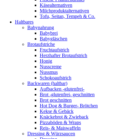
Käsealternativen
Milchproduktalternativen
Tofu, Seitan, Tempeh & Co.
Haltbares
Babynahrung
Babybrei
Babygläschen
Brotaufstriche
Fruchtaufstrich
Herzhafter Brotaufstrich
Honig
Nusscreme
Nussmus
Schokoaufstrich
Backwaren (haltbar)
Aufbacken -glutenfrei-
Brot -glutenfrei- geschnitten
Brot geschnitten
Hot Dog & Burger- Brötchen
Kekse & Gebäck
Knäckebrot & Zwieback
Pizzaböden & Wraps
Reis- & Maiswaffeln
Dressing & Würzsaucen