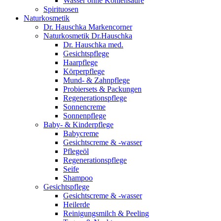
Wasser ohne Kohlensäure
Spirituosen
Naturkosmetik
Dr. Hauschka Markencorner
Naturkosmetik Dr.Hauschka
Dr. Hauschka med.
Gesichtspflege
Haarpflege
Körperpflege
Mund- & Zahnpflege
Probiersets & Packungen
Regenerationspflege
Sonnencreme
Sonnenpflege
Baby- & Kinderpflege
Babycreme
Gesichtscreme & -wasser
Pflegeöl
Regenerationspflege
Seife
Shampoo
Gesichtspflege
Gesichtscreme & -wasser
Heilerde
Reinigungsmilch & Peeling