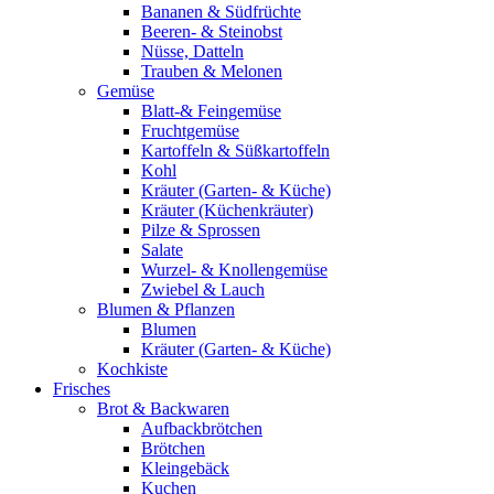
Bananen & Südfrüchte
Beeren- & Steinobst
Nüsse, Datteln
Trauben & Melonen
Gemüse
Blatt-& Feingemüse
Fruchtgemüse
Kartoffeln & Süßkartoffeln
Kohl
Kräuter (Garten- & Küche)
Kräuter (Küchenkräuter)
Pilze & Sprossen
Salate
Wurzel- & Knollengemüse
Zwiebel & Lauch
Blumen & Pflanzen
Blumen
Kräuter (Garten- & Küche)
Kochkiste
Frisches
Brot & Backwaren
Aufbackbrötchen
Brötchen
Kleingebäck
Kuchen