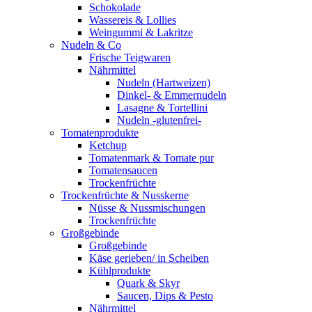
Schokolade
Wassereis & Lollies
Weingummi & Lakritze
Nudeln & Co
Frische Teigwaren
Nährmittel
Nudeln (Hartweizen)
Dinkel- & Emmernudeln
Lasagne & Tortellini
Nudeln -glutenfrei-
Tomatenprodukte
Ketchup
Tomatenmark & Tomate pur
Tomatensaucen
Trockenfrüchte
Trockenfrüchte & Nusskerne
Nüsse & Nussmischungen
Trockenfrüchte
Großgebinde
Großgebinde
Käse gerieben/ in Scheiben
Kühlprodukte
Quark & Skyr
Saucen, Dips & Pesto
Nährmittel