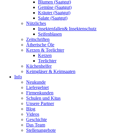
Blumen (Saatgut)
Gemüse (Saatgut)
Kräuter (Saatgut)
Salate (Saatgut)
Nützliches
Insektenfallen& Insektenschutz
Seifenblasen
Zeitschriften
Ätherische Öle
Kerzen & Teelichter
Kerzen
Teelichter
Küchenhelfer
Keimgläser & Keimsaaten
Info
Neukunde
Liefergebiet
Firmenkunden
Schulen und Kitas
Unsere Partner
Blog
Videos
Geschichte
Das Team
Stellenangebote