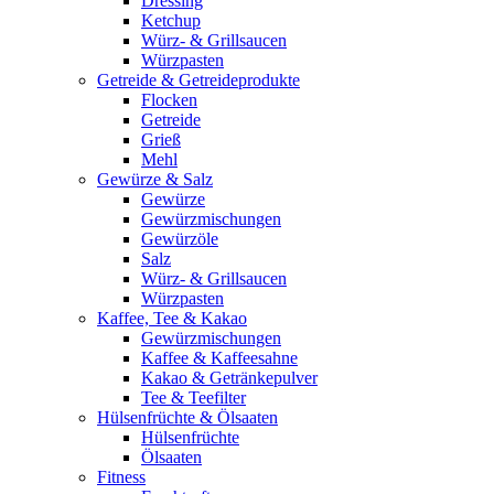
Dressing
Ketchup
Würz- & Grillsaucen
Würzpasten
Getreide & Getreideprodukte
Flocken
Getreide
Grieß
Mehl
Gewürze & Salz
Gewürze
Gewürzmischungen
Gewürzöle
Salz
Würz- & Grillsaucen
Würzpasten
Kaffee, Tee & Kakao
Gewürzmischungen
Kaffee & Kaffeesahne
Kakao & Getränkepulver
Tee & Teefilter
Hülsenfrüchte & Ölsaaten
Hülsenfrüchte
Ölsaaten
Fitness