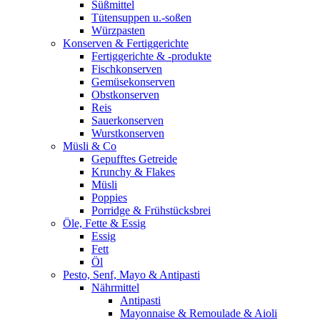
Süßmittel
Tütensuppen u.-soßen
Würzpasten
Konserven & Fertiggerichte
Fertiggerichte & -produkte
Fischkonserven
Gemüsekonserven
Obstkonserven
Reis
Sauerkonserven
Wurstkonserven
Müsli & Co
Gepufftes Getreide
Krunchy & Flakes
Müsli
Poppies
Porridge & Frühstücksbrei
Öle, Fette & Essig
Essig
Fett
Öl
Pesto, Senf, Mayo & Antipasti
Nährmittel
Antipasti
Mayonnaise & Remoulade & Aioli