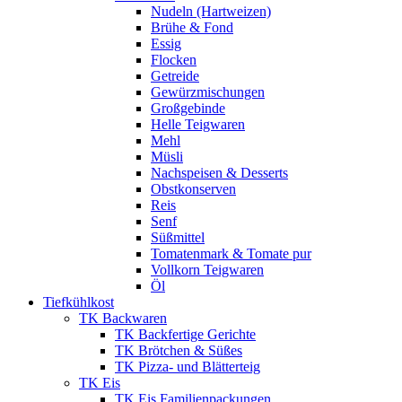
Nudeln (Hartweizen)
Brühe & Fond
Essig
Flocken
Getreide
Gewürzmischungen
Großgebinde
Helle Teigwaren
Mehl
Müsli
Nachspeisen & Desserts
Obstkonserven
Reis
Senf
Süßmittel
Tomatenmark & Tomate pur
Vollkorn Teigwaren
Öl
Tiefkühlkost
TK Backwaren
TK Backfertige Gerichte
TK Brötchen & Süßes
TK Pizza- und Blätterteig
TK Eis
TK Eis Familienpackungen