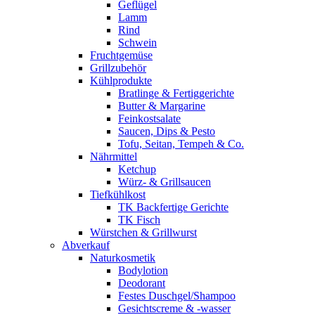
Geflügel
Lamm
Rind
Schwein
Fruchtgemüse
Grillzubehör
Kühlprodukte
Bratlinge & Fertiggerichte
Butter & Margarine
Feinkostsalate
Saucen, Dips & Pesto
Tofu, Seitan, Tempeh & Co.
Nährmittel
Ketchup
Würz- & Grillsaucen
Tiefkühlkost
TK Backfertige Gerichte
TK Fisch
Würstchen & Grillwurst
Abverkauf
Naturkosmetik
Bodylotion
Deodorant
Festes Duschgel/Shampoo
Gesichtscreme & -wasser