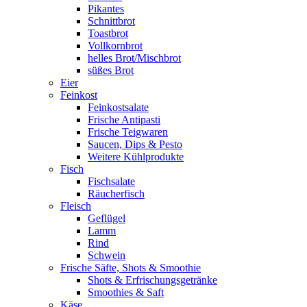
Pikantes
Schnittbrot
Toastbrot
Vollkornbrot
helles Brot/Mischbrot
süßes Brot
Eier
Feinkost
Feinkostsalate
Frische Antipasti
Frische Teigwaren
Saucen, Dips & Pesto
Weitere Kühlprodukte
Fisch
Fischsalate
Räucherfisch
Fleisch
Geflügel
Lamm
Rind
Schwein
Frische Säfte, Shots & Smoothie
Shots & Erfrischungsgetränke
Smoothies & Saft
Käse