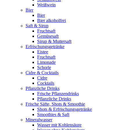
Weißwein
Bier
Bier
Bier alkoholfrei
Saft & Sirup
Fruchtsaft
Gemüsesaft
Sirup & Muttersaft
Erfrischungsgetränke
Eistee
Fruchtsaft
Limonade
Schorle
Cidre & Cocktails
Cidre
Cocktails
Pflanzliche Drinks
Frische Pflanzendrinks
Pflanzliche Drinks
Frische Säfte, Shots & Smoothie
Shots & Erfrischungsgetränke
Smoothies & Saft
Mineralwasser
Wasser mit Kohlensäure