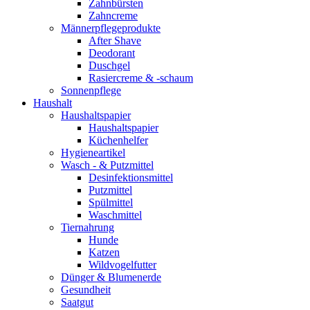
Zahnbürsten
Zahncreme
Männerpflegeprodukte
After Shave
Deodorant
Duschgel
Rasiercreme & -schaum
Sonnenpflege
Haushalt
Haushaltspapier
Haushaltspapier
Küchenhelfer
Hygieneartikel
Wasch - & Putzmittel
Desinfektionsmittel
Putzmittel
Spülmittel
Waschmittel
Tiernahrung
Hunde
Katzen
Wildvogelfutter
Dünger & Blumenerde
Gesundheit
Saatgut