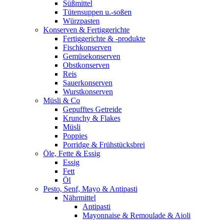
Süßmittel
Tütensuppen u.-soßen
Würzpasten
Konserven & Fertiggerichte
Fertiggerichte & -produkte
Fischkonserven
Gemüsekonserven
Obstkonserven
Reis
Sauerkonserven
Wurstkonserven
Müsli & Co
Gepufftes Getreide
Krunchy & Flakes
Müsli
Poppies
Porridge & Frühstücksbrei
Öle, Fette & Essig
Essig
Fett
Öl
Pesto, Senf, Mayo & Antipasti
Nährmittel
Antipasti
Mayonnaise & Remoulade & Aioli