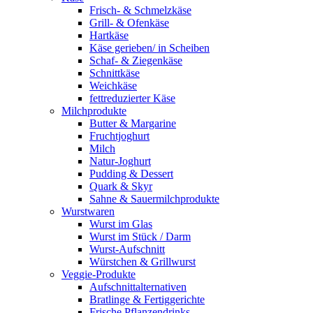
Frisch- & Schmelzkäse
Grill- & Ofenkäse
Hartkäse
Käse gerieben/ in Scheiben
Schaf- & Ziegenkäse
Schnittkäse
Weichkäse
fettreduzierter Käse
Milchprodukte
Butter & Margarine
Fruchtjoghurt
Milch
Natur-Joghurt
Pudding & Dessert
Quark & Skyr
Sahne & Sauermilchprodukte
Wurstwaren
Wurst im Glas
Wurst im Stück / Darm
Wurst-Aufschnitt
Würstchen & Grillwurst
Veggie-Produkte
Aufschnittalternativen
Bratlinge & Fertiggerichte
Frische Pflanzendrinks