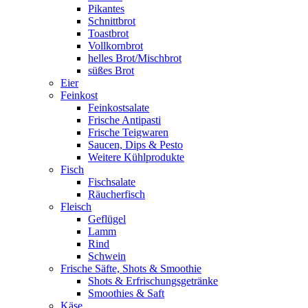
Pikantes
Schnittbrot
Toastbrot
Vollkornbrot
helles Brot/Mischbrot
süßes Brot
Eier
Feinkost
Feinkostsalate
Frische Antipasti
Frische Teigwaren
Saucen, Dips & Pesto
Weitere Kühlprodukte
Fisch
Fischsalate
Räucherfisch
Fleisch
Geflügel
Lamm
Rind
Schwein
Frische Säfte, Shots & Smoothie
Shots & Erfrischungsgetränke
Smoothies & Saft
Käse