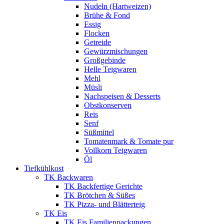
Nudeln (Hartweizen)
Brühe & Fond
Essig
Flocken
Getreide
Gewürzmischungen
Großgebinde
Helle Teigwaren
Mehl
Müsli
Nachspeisen & Desserts
Obstkonserven
Reis
Senf
Süßmittel
Tomatenmark & Tomate pur
Vollkorn Teigwaren
Öl
Tiefkühlkost
TK Backwaren
TK Backfertige Gerichte
TK Brötchen & Süßes
TK Pizza- und Blätterteig
TK Eis
TK Eis Familienpackungen