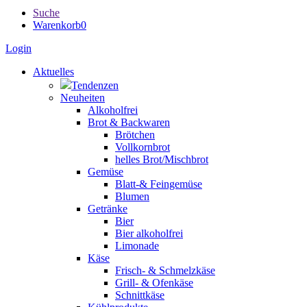
Suche
Warenkorb
0
Login
Aktuelles
Tendenzen
Neuheiten
Alkoholfrei
Brot & Backwaren
Brötchen
Vollkornbrot
helles Brot/Mischbrot
Gemüse
Blatt-& Feingemüse
Blumen
Getränke
Bier
Bier alkoholfrei
Limonade
Käse
Frisch- & Schmelzkäse
Grill- & Ofenkäse
Schnittkäse