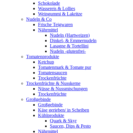
Schokolade
Wassereis & Lollies
Weingummi & Lakritze
Nudeln & Co
Frische Teigwaren
Nährmittel
Nudeln (Hartweizen)
Dinkel- & Emmernudeln
Lasagne & Tortellini
Nudeln -glutenfrei-
Tomatenprodukte
Ketchup
Tomatenmark & Tomate pur
Tomatensaucen
Trockenfrüchte
Trockenfrüchte & Nusskerne
Nüsse & Nussmischungen
Trockenfrüchte
Großgebinde
Großgebinde
Käse gerieben/ in Scheiben
Kühlprodukte
Quark & Skyr
Saucen, Dips & Pesto
Nährmittel