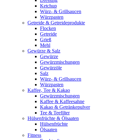
Dressing
Ketchup
Würz- & Grillsaucen
Würzpasten
Getreide & Getreideprodukte
Flocken
Getreide
Grieß
Mehl
Gewürze & Salz
Gewürze
Gewürzmischungen
Gewürzöle
Salz
Würz- & Grillsaucen
Würzpasten
Kaffee, Tee & Kakao
Gewürzmischungen
Kaffee & Kaffeesahne
Kakao & Getränkepulver
Tee & Teefilter
Hülsenfrüchte & Ölsaaten
Hülsenfrüchte
Ölsaaten
Fitness