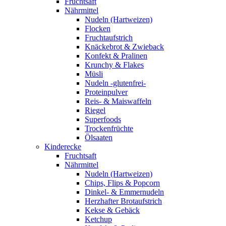
Fruchtsaft
Nährmittel
Nudeln (Hartweizen)
Flocken
Fruchtaufstrich
Knäckebrot & Zwieback
Konfekt & Pralinen
Krunchy & Flakes
Müsli
Nudeln -glutenfrei-
Proteinpulver
Reis- & Maiswaffeln
Riegel
Superfoods
Trockenfrüchte
Ölsaaten
Kinderecke
Fruchtsaft
Nährmittel
Nudeln (Hartweizen)
Chips, Flips & Popcorn
Dinkel- & Emmernudeln
Herzhafter Brotaufstrich
Kekse & Gebäck
Ketchup