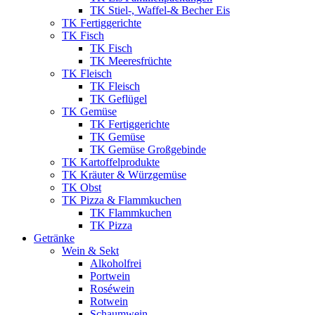
TK Stiel-, Waffel-& Becher Eis
TK Fertiggerichte
TK Fisch
TK Fisch
TK Meeresfrüchte
TK Fleisch
TK Fleisch
TK Geflügel
TK Gemüse
TK Fertiggerichte
TK Gemüse
TK Gemüse Großgebinde
TK Kartoffelprodukte
TK Kräuter & Würzgemüse
TK Obst
TK Pizza & Flammkuchen
TK Flammkuchen
TK Pizza
Getränke
Wein & Sekt
Alkoholfrei
Portwein
Roséwein
Rotwein
Schaumwein