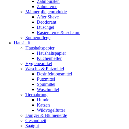
Zahnbürsten
Zahncreme
Männerpflegeprodukte
After Shave
Deodorant
Duschgel
Rasiercreme & -schaum
Sonnenpflege
Haushalt
Haushaltspapier
Haushaltspapier
Küchenhelfer
Hygieneartikel
Wasch - & Putzmittel
Desinfektionsmittel
Putzmittel
Spülmittel
Waschmittel
Tiernahrung
Hunde
Katzen
Wildvogelfutter
Dünger & Blumenerde
Gesundheit
Saatgut