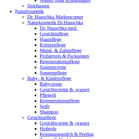
Wasser ohne Kohlensäure
Spirituosen
Naturkosmetik
Dr. Hauschka Markencorner
Naturkosmetik Dr.Hauschka
Dr. Hauschka med.
Gesichtspflege
Haarpflege
Körperpflege
Mund- & Zahnpflege
Probiersets & Packungen
Regenerationspflege
Sonnencreme
Sonnenpflege
Baby- & Kinderpflege
Babycreme
Gesichtscreme & -wasser
Pflegeöl
Regenerationspflege
Seife
Shampoo
Gesichtspflege
Gesichtscreme & -wasser
Heilerde
Reinigungsmilch & Peeling