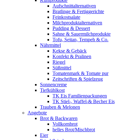
Kühlprodukte
Aufschnittalternativen
Bratlinge & Fertiggerichte
Feinkostsalate
Milchproduktalternativen
Pudding & Dessert
Sahne & Sauermilchprodukte
Tofu, Seitan, Tempeh & Co.
Nährmittel
Kekse & Gebäck
Konfekt & Pralinen
Riegel
Süßmittel
Tomatenmark & Tomate pur
Zeitschriften & Spielzeug
Sonnencreme
Tiefkühlkost
TK Eis Familienpackungen
TK Stiel-, Waffel-& Becher Eis
Trauben & Melonen
Angebote
Brot & Backwaren
Vollkornbrot
helles Brot/Mischbrot
Eier