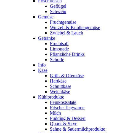
Frischfleisch
Geflügel
Schwein
Gemüse
Fruchtgemüse
Wurzel- & Knollengemüse
Zwiebel & Lauch
Getränke
Fruchtsaft
Limonade
Pflanzliche Drinks
Schorle
Info
Käse
Grill- & Ofenkäse
Hartkäse
Schnittkäse
Weichkäse
Kühlprodukte
Feinkostsalate
Frische Teigwaren
Milch
Pudding & Dessert
Quark & Skyr
Sahne & Sauermilchprodukte