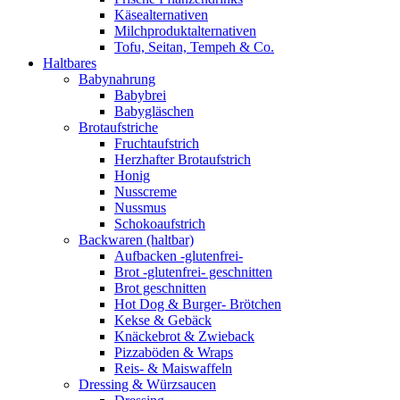
Käsealternativen
Milchproduktalternativen
Tofu, Seitan, Tempeh & Co.
Haltbares
Babynahrung
Babybrei
Babygläschen
Brotaufstriche
Fruchtaufstrich
Herzhafter Brotaufstrich
Honig
Nusscreme
Nussmus
Schokoaufstrich
Backwaren (haltbar)
Aufbacken -glutenfrei-
Brot -glutenfrei- geschnitten
Brot geschnitten
Hot Dog & Burger- Brötchen
Kekse & Gebäck
Knäckebrot & Zwieback
Pizzaböden & Wraps
Reis- & Maiswaffeln
Dressing & Würzsaucen