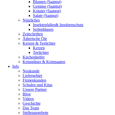
Blumen (Saatgut)
Gemüse (Saatgut)
Kräuter (Saatgut)
Salate (Saatgut)
Nützliches
Insektenfallen& Insektenschutz
Seifenblasen
Zeitschriften
Ätherische Öle
Kerzen & Teelichter
Kerzen
Teelichter
Küchenhelfer
Keimgläser & Keimsaaten
Info
Neukunde
Liefergebiet
Firmenkunden
Schulen und Kitas
Unsere Partner
Blog
Videos
Geschichte
Das Team
Stellenangebote