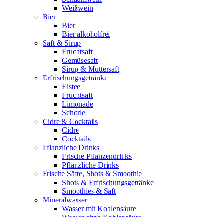
Weißwein
Bier
Bier
Bier alkoholfrei
Saft & Sirup
Fruchtsaft
Gemüsesaft
Sirup & Muttersaft
Erfrischungsgetränke
Eistee
Fruchtsaft
Limonade
Schorle
Cidre & Cocktails
Cidre
Cocktails
Pflanzliche Drinks
Frische Pflanzendrinks
Pflanzliche Drinks
Frische Säfte, Shots & Smoothie
Shots & Erfrischungsgetränke
Smoothies & Saft
Mineralwasser
Wasser mit Kohlensäure