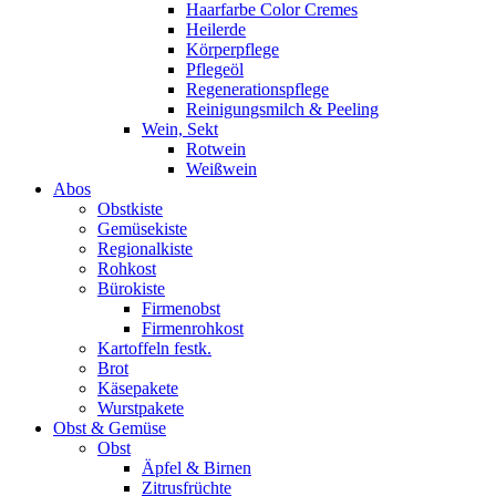
Haarfarbe Color Cremes
Heilerde
Körperpflege
Pflegeöl
Regenerationspflege
Reinigungsmilch & Peeling
Wein, Sekt
Rotwein
Weißwein
Abos
Obstkiste
Gemüsekiste
Regionalkiste
Rohkost
Bürokiste
Firmenobst
Firmenrohkost
Kartoffeln festk.
Brot
Käsepakete
Wurstpakete
Obst & Gemüse
Obst
Äpfel & Birnen
Zitrusfrüchte