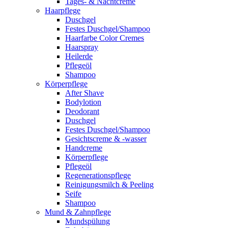
Tages- & Nachtcreme
Haarpflege
Duschgel
Festes Duschgel/Shampoo
Haarfarbe Color Cremes
Haarspray
Heilerde
Pflegeöl
Shampoo
Körperpflege
After Shave
Bodylotion
Deodorant
Duschgel
Festes Duschgel/Shampoo
Gesichtscreme & -wasser
Handcreme
Körperpflege
Pflegeöl
Regenerationspflege
Reinigungsmilch & Peeling
Seife
Shampoo
Mund & Zahnpflege
Mundspülung