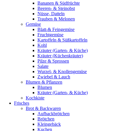
Bananen & Südfrüchte
Beeren- & Steinobst
Nüsse, Datteln
Trauben & Melonen
Gemüse
Blatt-& Feingemüse
Fruchtgemüse
Kartoffeln & Süßkartoffeln
Kohl
Kräuter (Garten- & Küche)
Kräuter (Küchenkräuter)
Pilze & Sprossen
Salate
Wurzel- & Knollengemüse
Zwiebel & Lauch
Blumen & Pflanzen
Blumen
Kräuter (Garten- & Küche)
Kochkiste
Frisches
Brot & Backwaren
Aufbackbrötchen
Brötchen
Kleingebäck
Kuchen