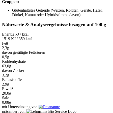
Gruppen:
Glutenhaltiges Getreide (Weizen, Roggen, Gerste, Hafer,
Dinkel, Kamut oder Hybridstämme davon)
Nährwerte & Analyseergebnisse bezogen auf 100 g
Energie kJ / kcal
1519 KJ / 359 kcal
Fett
2,3g
davon gesättigte Fettsäuren
0,5g
Kohlenhydrate
63,0g
davon Zucker
3,2g
Ballaststoffe
2,9g
Eiweiß
20,0g
Salz
0,08g
mit Unterstützung von
präsentiert von