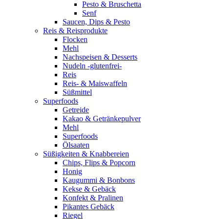
Pesto & Bruschetta
Senf
Saucen, Dips & Pesto
Reis & Reisprodukte
Flocken
Mehl
Nachspeisen & Desserts
Nudeln -glutenfrei-
Reis
Reis- & Maiswaffeln
Süßmittel
Superfoods
Getreide
Kakao & Getränkepulver
Mehl
Superfoods
Ölsaaten
Süßigkeiten & Knabbereien
Chips, Flips & Popcorn
Honig
Kaugummi & Bonbons
Kekse & Gebäck
Konfekt & Pralinen
Pikantes Gebäck
Riegel