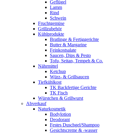
Geflügel
Lamm
Rind
Schwein
Fruchtgemüse
Grillzubehör
Kühlprodukte
Bratlinge & Fertiggerichte
Butter & Margarine
Feinkostsalate
Saucen, Dips & Pesto
Tofu, Seitan, Tempeh & Co.
Nährmittel
Ketchup
Würz- & Grillsaucen
Tiefkühlkost
TK Backfertige Gerichte
TK Fisch
Würstchen & Grillwurst
Abverkauf
Naturkosmetik
Bodylotion
Deodorant
Festes Duschgel/Shampoo
Gesichtscreme & -wasser