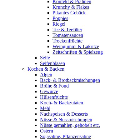
Konfekt & Pralinen
Krunchy & Flakes
Pikantes Gebäck
Poppies
Riegel
Tee & Teefilter
Tomatensaucen
Trockenfrüchte
Weingummi & Lakritze
Zeitschriften & Spielzeug
Seife
Seifenblasen
Kochen & Backen
Algen
Back- & Brotbackmischungen
Brühe & Fond
Gewürze
Hülsenfrüchte
Koch- & Backzutaten
Mehl
Nachspeisen & Desserts
Nüsse & Nussmischungen
Nüsse gemahlen, gehobelt etc.
Ostern
Sojasahne, Pflanzensahne