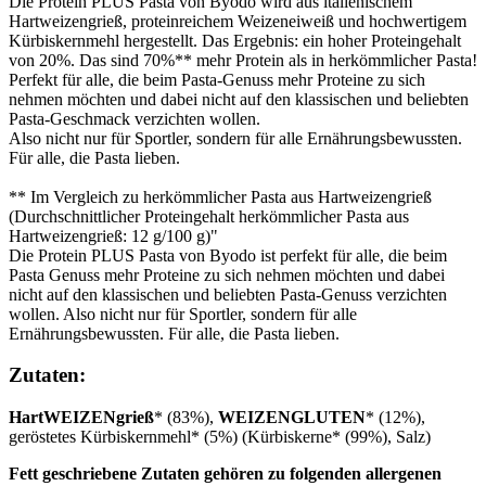
Die Protein PLUS Pasta von Byodo wird aus italienischem
Hartweizengrieß, proteinreichem Weizeneiweiß und hochwertigem
Kürbiskernmehl hergestellt. Das Ergebnis: ein hoher Proteingehalt
von 20%. Das sind 70%** mehr Protein als in herkömmlicher Pasta!
Perfekt für alle, die beim Pasta-Genuss mehr Proteine zu sich
nehmen möchten und dabei nicht auf den klassischen und beliebten
Pasta-Geschmack verzichten wollen.
Also nicht nur für Sportler, sondern für alle Ernährungsbewussten.
Für alle, die Pasta lieben.
** Im Vergleich zu herkömmlicher Pasta aus Hartweizengrieß
(Durchschnittlicher Proteingehalt herkömmlicher Pasta aus
Hartweizengrieß: 12 g/100 g)"
Die Protein PLUS Pasta von Byodo ist perfekt für alle, die beim
Pasta Genuss mehr Proteine zu sich nehmen möchten und dabei
nicht auf den klassischen und beliebten Pasta-Genuss verzichten
wollen. Also nicht nur für Sportler, sondern für alle
Ernährungsbewussten. Für alle, die Pasta lieben.
Zutaten:
HartWEIZENgrieß
* (83%),
WEIZENGLUTEN
* (12%),
geröstetes Kürbiskernmehl* (5%) (Kürbiskerne* (99%), Salz)
Fett geschriebene Zutaten gehören zu folgenden allergenen