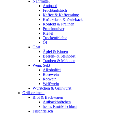
Nährmittel
Antipasti
Fruchtaufstrich
Kaffee & Kaffeesahne
Knäckebrot & Zwieback
Konfekt & Pralinen
Proteinpulver
Riegel
Trockenfrüchte
Öl
Obst
Äpfel & Birnen
Beeren- & Steinobst
Trauben & Melonen
Wein, Sekt
Alkoholfrei
Roséwein
Rotwein
Weißwein
Würstchen & Grillwurst
Grillsortiment
Brot & Backwaren
Aufbackbrötchen
helles Brot/Mischbrot
Frischfleisch