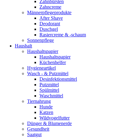
Zahnbürsten
Zahncreme
Männerpflegeprodukte
After Shave
Deodorant
Duschgel
Rasiercreme & -schaum
Sonnenpflege
Haushalt
Haushaltspapier
Haushaltspapier
Küchenhelfer
Hygieneartikel
Wasch - & Putzmittel
Desinfektionsmittel
Putzmittel
Spülmittel
Waschmittel
Tiernahrung
Hunde
Katzen
Wildvogelfutter
Dünger & Blumenerde
Gesundheit
Saatgut