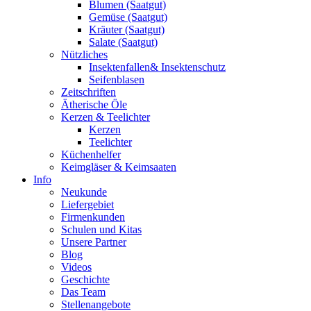
Blumen (Saatgut)
Gemüse (Saatgut)
Kräuter (Saatgut)
Salate (Saatgut)
Nützliches
Insektenfallen& Insektenschutz
Seifenblasen
Zeitschriften
Ätherische Öle
Kerzen & Teelichter
Kerzen
Teelichter
Küchenhelfer
Keimgläser & Keimsaaten
Info
Neukunde
Liefergebiet
Firmenkunden
Schulen und Kitas
Unsere Partner
Blog
Videos
Geschichte
Das Team
Stellenangebote