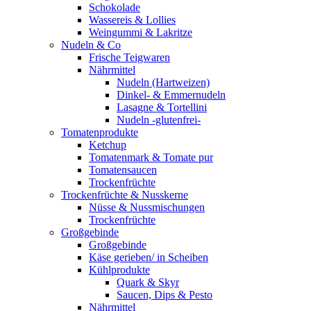
Schokolade
Wassereis & Lollies
Weingummi & Lakritze
Nudeln & Co
Frische Teigwaren
Nährmittel
Nudeln (Hartweizen)
Dinkel- & Emmernudeln
Lasagne & Tortellini
Nudeln -glutenfrei-
Tomatenprodukte
Ketchup
Tomatenmark & Tomate pur
Tomatensaucen
Trockenfrüchte
Trockenfrüchte & Nusskerne
Nüsse & Nussmischungen
Trockenfrüchte
Großgebinde
Großgebinde
Käse gerieben/ in Scheiben
Kühlprodukte
Quark & Skyr
Saucen, Dips & Pesto
Nährmittel