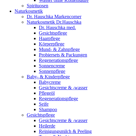
Wasser ohne Kohlensäure
Spirituosen
Naturkosmetik
Dr. Hauschka Markencorner
Naturkosmetik Dr.Hauschka
Dr. Hauschka med.
Gesichtspflege
Haarpflege
Körperpflege
Mund- & Zahnpflege
Probiersets & Packungen
Regenerationspflege
Sonnencreme
Sonnenpflege
Baby- & Kinderpflege
Babycreme
Gesichtscreme & -wasser
Pflegeöl
Regenerationspflege
Seife
Shampoo
Gesichtspflege
Gesichtscreme & -wasser
Heilerde
Reinigungsmilch & Peeling