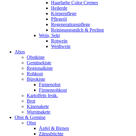
Haarfarbe Color Cremes
Heilerde
Körperpflege
Pflegeöl
Regenerationspflege
Reinigungsmilch & Peeling
Wein, Sekt
Rotwein
Weißwein
Abos
Obstkiste
Gemüsekiste
Regionalkiste
Rohkost
Bürokiste
Firmenobst
Firmenrohkost
Kartoffeln festk.
Brot
Käsepakete
Wurstpakete
Obst & Gemüse
Obst
Äpfel & Birnen
Zitrusfrüchte