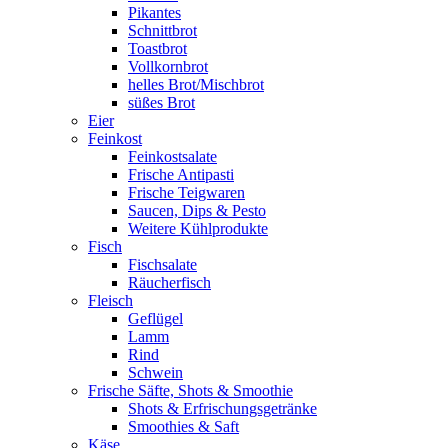
Pikantes
Schnittbrot
Toastbrot
Vollkornbrot
helles Brot/Mischbrot
süßes Brot
Eier
Feinkost
Feinkostsalate
Frische Antipasti
Frische Teigwaren
Saucen, Dips & Pesto
Weitere Kühlprodukte
Fisch
Fischsalate
Räucherfisch
Fleisch
Geflügel
Lamm
Rind
Schwein
Frische Säfte, Shots & Smoothie
Shots & Erfrischungsgetränke
Smoothies & Saft
Käse