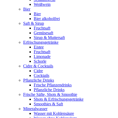
Weißwein
Bier
Bier
Bier alkoholfrei
Saft & Sirup
Fruchtsaft
Gemüsesaft
Sirup & Muttersaft
Erfrischungsgetränke
Eistee
Fruchtsaft
Limonade
Schorle
Cidre & Cocktails
Cidre
Cocktails
Pflanzliche Drinks
Frische Pflanzendrinks
Pflanzliche Drinks
Frische Säfte, Shots & Smoothie
Shots & Erfrischungsgetränke
Smoothies & Saft
Mineralwasser
Wasser mit Kohlensäure