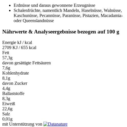
Erdnüsse und daraus gewonnene Erzeugnisse
Schalenfrüchte, namentlich Mandeln, Haselnüsse, Walnüsse,
Kaschunüsse, Pecannüsse, Paranüsse, Pistazien, Macadamia-
oder Queenslandnüsse
Nährwerte & Analyseergebnisse bezogen auf 100 g
Energie kJ / kcal
2709 KJ / 655 kcal
Fett
57,3g
davon gesättigte Fettsäuren
7,6g
Kohlenhydrate
8,1g
davon Zucker
4,4g
Ballaststoffe
8,3g
Eiweiß
22,6g
Salz
0,01g
mit Unterstützung von