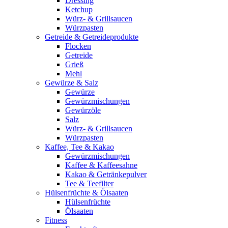
Dressing
Ketchup
Würz- & Grillsaucen
Würzpasten
Getreide & Getreideprodukte
Flocken
Getreide
Grieß
Mehl
Gewürze & Salz
Gewürze
Gewürzmischungen
Gewürzöle
Salz
Würz- & Grillsaucen
Würzpasten
Kaffee, Tee & Kakao
Gewürzmischungen
Kaffee & Kaffeesahne
Kakao & Getränkepulver
Tee & Teefilter
Hülsenfrüchte & Ölsaaten
Hülsenfrüchte
Ölsaaten
Fitness