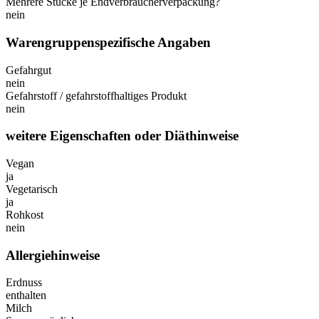
Mehrere Stücke je Endverbraucherverpackung?
nein
Warengruppenspezifische Angaben
Gefahrgut
nein
Gefahrstoff / gefahrstoffhaltiges Produkt
nein
weitere Eigenschaften oder Diäthinweise
Vegan
ja
Vegetarisch
ja
Rohkost
nein
Allergiehinweise
Erdnuss
enthalten
Milch