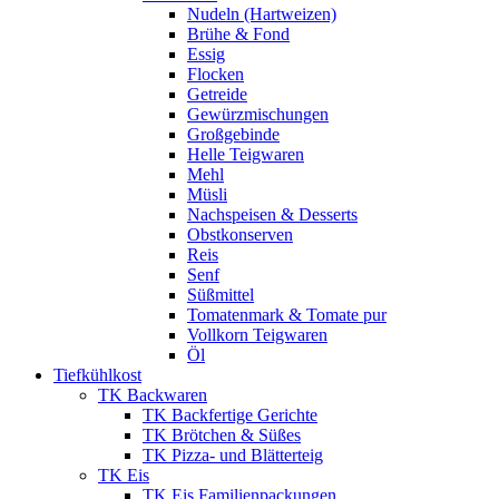
Nudeln (Hartweizen)
Brühe & Fond
Essig
Flocken
Getreide
Gewürzmischungen
Großgebinde
Helle Teigwaren
Mehl
Müsli
Nachspeisen & Desserts
Obstkonserven
Reis
Senf
Süßmittel
Tomatenmark & Tomate pur
Vollkorn Teigwaren
Öl
Tiefkühlkost
TK Backwaren
TK Backfertige Gerichte
TK Brötchen & Süßes
TK Pizza- und Blätterteig
TK Eis
TK Eis Familienpackungen