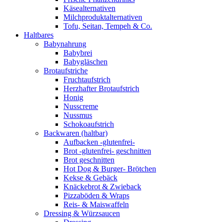
Käsealternativen
Milchproduktalternativen
Tofu, Seitan, Tempeh & Co.
Haltbares
Babynahrung
Babybrei
Babygläschen
Brotaufstriche
Fruchtaufstrich
Herzhafter Brotaufstrich
Honig
Nusscreme
Nussmus
Schokoaufstrich
Backwaren (haltbar)
Aufbacken -glutenfrei-
Brot -glutenfrei- geschnitten
Brot geschnitten
Hot Dog & Burger- Brötchen
Kekse & Gebäck
Knäckebrot & Zwieback
Pizzaböden & Wraps
Reis- & Maiswaffeln
Dressing & Würzsaucen