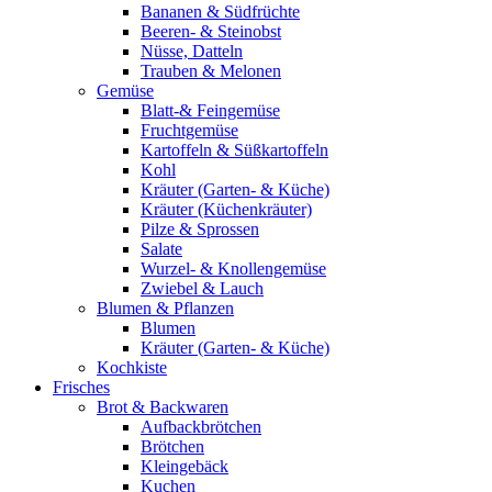
Bananen & Südfrüchte
Beeren- & Steinobst
Nüsse, Datteln
Trauben & Melonen
Gemüse
Blatt-& Feingemüse
Fruchtgemüse
Kartoffeln & Süßkartoffeln
Kohl
Kräuter (Garten- & Küche)
Kräuter (Küchenkräuter)
Pilze & Sprossen
Salate
Wurzel- & Knollengemüse
Zwiebel & Lauch
Blumen & Pflanzen
Blumen
Kräuter (Garten- & Küche)
Kochkiste
Frisches
Brot & Backwaren
Aufbackbrötchen
Brötchen
Kleingebäck
Kuchen