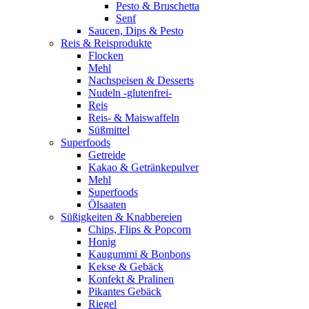
Pesto & Bruschetta
Senf
Saucen, Dips & Pesto
Reis & Reisprodukte
Flocken
Mehl
Nachspeisen & Desserts
Nudeln -glutenfrei-
Reis
Reis- & Maiswaffeln
Süßmittel
Superfoods
Getreide
Kakao & Getränkepulver
Mehl
Superfoods
Ölsaaten
Süßigkeiten & Knabbereien
Chips, Flips & Popcorn
Honig
Kaugummi & Bonbons
Kekse & Gebäck
Konfekt & Pralinen
Pikantes Gebäck
Riegel