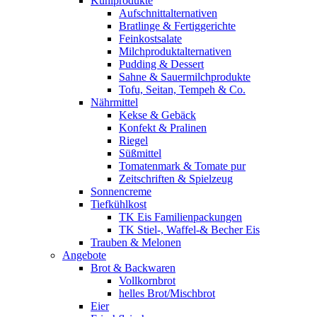
Kühlprodukte
Aufschnittalternativen
Bratlinge & Fertiggerichte
Feinkostsalate
Milchproduktalternativen
Pudding & Dessert
Sahne & Sauermilchprodukte
Tofu, Seitan, Tempeh & Co.
Nährmittel
Kekse & Gebäck
Konfekt & Pralinen
Riegel
Süßmittel
Tomatenmark & Tomate pur
Zeitschriften & Spielzeug
Sonnencreme
Tiefkühlkost
TK Eis Familienpackungen
TK Stiel-, Waffel-& Becher Eis
Trauben & Melonen
Angebote
Brot & Backwaren
Vollkornbrot
helles Brot/Mischbrot
Eier