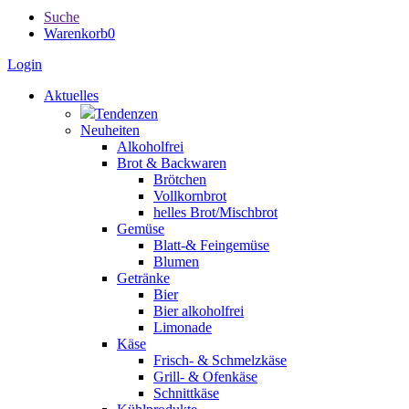
Suche
Warenkorb
0
Login
Aktuelles
Tendenzen
Neuheiten
Alkoholfrei
Brot & Backwaren
Brötchen
Vollkornbrot
helles Brot/Mischbrot
Gemüse
Blatt-& Feingemüse
Blumen
Getränke
Bier
Bier alkoholfrei
Limonade
Käse
Frisch- & Schmelzkäse
Grill- & Ofenkäse
Schnittkäse