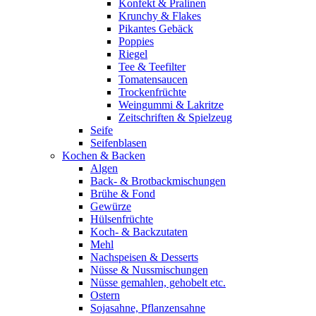
Konfekt & Pralinen
Krunchy & Flakes
Pikantes Gebäck
Poppies
Riegel
Tee & Teefilter
Tomatensaucen
Trockenfrüchte
Weingummi & Lakritze
Zeitschriften & Spielzeug
Seife
Seifenblasen
Kochen & Backen
Algen
Back- & Brotbackmischungen
Brühe & Fond
Gewürze
Hülsenfrüchte
Koch- & Backzutaten
Mehl
Nachspeisen & Desserts
Nüsse & Nussmischungen
Nüsse gemahlen, gehobelt etc.
Ostern
Sojasahne, Pflanzensahne