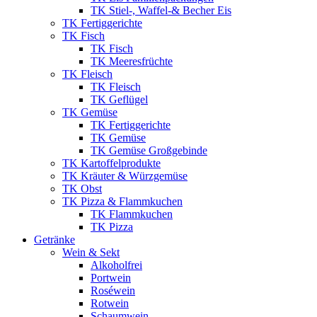
TK Stiel-, Waffel-& Becher Eis
TK Fertiggerichte
TK Fisch
TK Fisch
TK Meeresfrüchte
TK Fleisch
TK Fleisch
TK Geflügel
TK Gemüse
TK Fertiggerichte
TK Gemüse
TK Gemüse Großgebinde
TK Kartoffelprodukte
TK Kräuter & Würzgemüse
TK Obst
TK Pizza & Flammkuchen
TK Flammkuchen
TK Pizza
Getränke
Wein & Sekt
Alkoholfrei
Portwein
Roséwein
Rotwein
Schaumwein