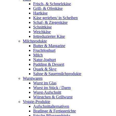
Frisch- & Schmelzkäse
Grill- & Ofenkäse
Hartkäse
Käse gerieben/ in Scheiben
Schaf- & Ziegenkäse
Schnittkäse
Weichkäse
fettreduzierter Käse
Milchprodukte
Butter & Margarine
Fruchtjoghurt
Milch
Natur-Joghurt
Pudding & Dessert
Quark & Skyr
Sahne & Sauermilchprodukte
Wurstwaren
Wurst im Glas
Wurst im Stück / Darm
Wurst-Aufschnitt
Würstchen & Grillwurst
Veggie-Produkte
Aufschnittalternativen
Bratlinge & Fertiggerichte
Frische Pflanzendrinks