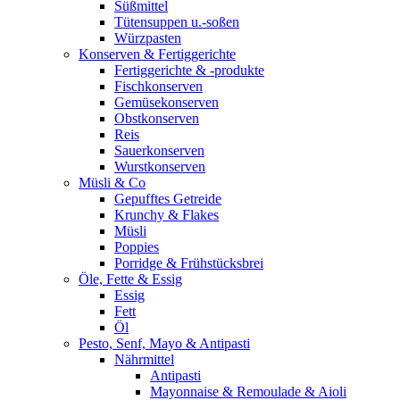
Süßmittel
Tütensuppen u.-soßen
Würzpasten
Konserven & Fertiggerichte
Fertiggerichte & -produkte
Fischkonserven
Gemüsekonserven
Obstkonserven
Reis
Sauerkonserven
Wurstkonserven
Müsli & Co
Gepufftes Getreide
Krunchy & Flakes
Müsli
Poppies
Porridge & Frühstücksbrei
Öle, Fette & Essig
Essig
Fett
Öl
Pesto, Senf, Mayo & Antipasti
Nährmittel
Antipasti
Mayonnaise & Remoulade & Aioli