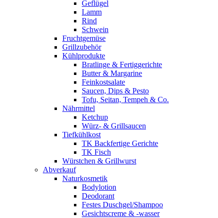
Geflügel
Lamm
Rind
Schwein
Fruchtgemüse
Grillzubehör
Kühlprodukte
Bratlinge & Fertiggerichte
Butter & Margarine
Feinkostsalate
Saucen, Dips & Pesto
Tofu, Seitan, Tempeh & Co.
Nährmittel
Ketchup
Würz- & Grillsaucen
Tiefkühlkost
TK Backfertige Gerichte
TK Fisch
Würstchen & Grillwurst
Abverkauf
Naturkosmetik
Bodylotion
Deodorant
Festes Duschgel/Shampoo
Gesichtscreme & -wasser