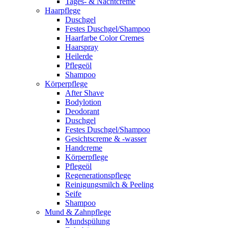
Tages- & Nachtcreme
Haarpflege
Duschgel
Festes Duschgel/Shampoo
Haarfarbe Color Cremes
Haarspray
Heilerde
Pflegeöl
Shampoo
Körperpflege
After Shave
Bodylotion
Deodorant
Duschgel
Festes Duschgel/Shampoo
Gesichtscreme & -wasser
Handcreme
Körperpflege
Pflegeöl
Regenerationspflege
Reinigungsmilch & Peeling
Seife
Shampoo
Mund & Zahnpflege
Mundspülung