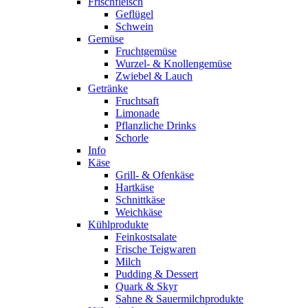
Frischfleisch
Geflügel
Schwein
Gemüse
Fruchtgemüse
Wurzel- & Knollengemüse
Zwiebel & Lauch
Getränke
Fruchtsaft
Limonade
Pflanzliche Drinks
Schorle
Info
Käse
Grill- & Ofenkäse
Hartkäse
Schnittkäse
Weichkäse
Kühlprodukte
Feinkostsalate
Frische Teigwaren
Milch
Pudding & Dessert
Quark & Skyr
Sahne & Sauermilchprodukte