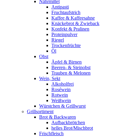
Nährmittel
Antipasti
Fruchtaufstrich
Kaffee & Kaffeesahne
Knäckebrot & Zwieback
Konfekt & Pralinen
Proteinpulver
Riegel
Trockenfrüchte
Öl
Obst
Äpfel & Birnen
Beeren- & Steinobst
Trauben & Melonen
Wein, Sekt
Alkoholfrei
Roséwein
Rotwein
Weißwein
Würstchen & Grillwurst
Grillsortiment
Brot & Backwaren
Aufbackbrötchen
helles Brot/Mischbrot
Frischfleisch