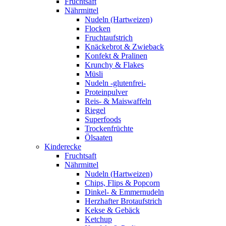
Fruchtsaft
Nährmittel
Nudeln (Hartweizen)
Flocken
Fruchtaufstrich
Knäckebrot & Zwieback
Konfekt & Pralinen
Krunchy & Flakes
Müsli
Nudeln -glutenfrei-
Proteinpulver
Reis- & Maiswaffeln
Riegel
Superfoods
Trockenfrüchte
Ölsaaten
Kinderecke
Fruchtsaft
Nährmittel
Nudeln (Hartweizen)
Chips, Flips & Popcorn
Dinkel- & Emmernudeln
Herzhafter Brotaufstrich
Kekse & Gebäck
Ketchup