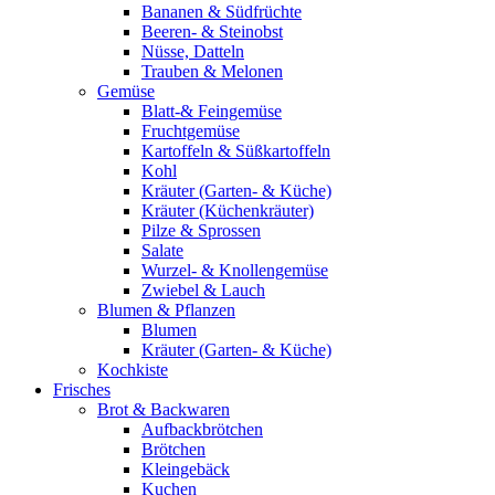
Bananen & Südfrüchte
Beeren- & Steinobst
Nüsse, Datteln
Trauben & Melonen
Gemüse
Blatt-& Feingemüse
Fruchtgemüse
Kartoffeln & Süßkartoffeln
Kohl
Kräuter (Garten- & Küche)
Kräuter (Küchenkräuter)
Pilze & Sprossen
Salate
Wurzel- & Knollengemüse
Zwiebel & Lauch
Blumen & Pflanzen
Blumen
Kräuter (Garten- & Küche)
Kochkiste
Frisches
Brot & Backwaren
Aufbackbrötchen
Brötchen
Kleingebäck
Kuchen