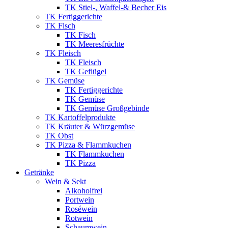
TK Stiel-, Waffel-& Becher Eis
TK Fertiggerichte
TK Fisch
TK Fisch
TK Meeresfrüchte
TK Fleisch
TK Fleisch
TK Geflügel
TK Gemüse
TK Fertiggerichte
TK Gemüse
TK Gemüse Großgebinde
TK Kartoffelprodukte
TK Kräuter & Würzgemüse
TK Obst
TK Pizza & Flammkuchen
TK Flammkuchen
TK Pizza
Getränke
Wein & Sekt
Alkoholfrei
Portwein
Roséwein
Rotwein
Schaumwein