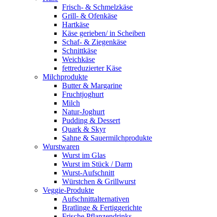
Frisch- & Schmelzkäse
Grill- & Ofenkäse
Hartkäse
Käse gerieben/ in Scheiben
Schaf- & Ziegenkäse
Schnittkäse
Weichkäse
fettreduzierter Käse
Milchprodukte
Butter & Margarine
Fruchtjoghurt
Milch
Natur-Joghurt
Pudding & Dessert
Quark & Skyr
Sahne & Sauermilchprodukte
Wurstwaren
Wurst im Glas
Wurst im Stück / Darm
Wurst-Aufschnitt
Würstchen & Grillwurst
Veggie-Produkte
Aufschnittalternativen
Bratlinge & Fertiggerichte
Frische Pflanzendrinks