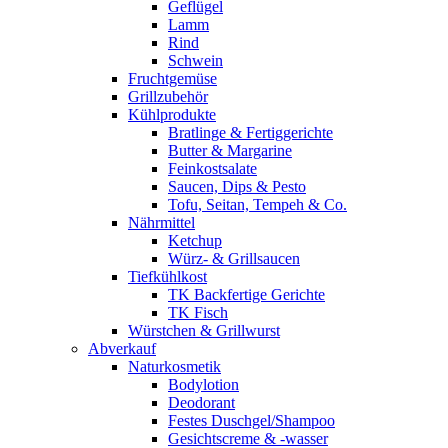
Geflügel
Lamm
Rind
Schwein
Fruchtgemüse
Grillzubehör
Kühlprodukte
Bratlinge & Fertiggerichte
Butter & Margarine
Feinkostsalate
Saucen, Dips & Pesto
Tofu, Seitan, Tempeh & Co.
Nährmittel
Ketchup
Würz- & Grillsaucen
Tiefkühlkost
TK Backfertige Gerichte
TK Fisch
Würstchen & Grillwurst
Abverkauf
Naturkosmetik
Bodylotion
Deodorant
Festes Duschgel/Shampoo
Gesichtscreme & -wasser