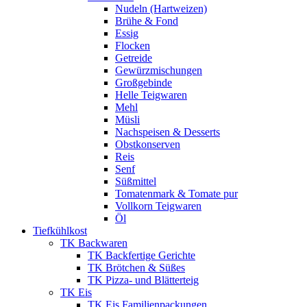
Nudeln (Hartweizen)
Brühe & Fond
Essig
Flocken
Getreide
Gewürzmischungen
Großgebinde
Helle Teigwaren
Mehl
Müsli
Nachspeisen & Desserts
Obstkonserven
Reis
Senf
Süßmittel
Tomatenmark & Tomate pur
Vollkorn Teigwaren
Öl
Tiefkühlkost
TK Backwaren
TK Backfertige Gerichte
TK Brötchen & Süßes
TK Pizza- und Blätterteig
TK Eis
TK Eis Familienpackungen