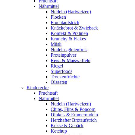
Fruchtsaft
Nährmittel
Nudeln (Hartweizen)
Flocken
Fruchtaufstrich
Knäckebrot & Zwieback
Konfekt & Pralinen
Krunchy & Flakes
Müsli
Nudeln -glutenfrei-
Proteinpulver
Reis- & Maiswaffeln
Riegel
Superfoods
Trockenfrüchte
Ölsaaten
Kinderecke
Fruchtsaft
Nährmittel
Nudeln (Hartweizen)
Chips, Flips & Popcorn
Dinkel- & Emmernudeln
Herzhafter Brotaufstrich
Kekse & Gebäck
Ketchup