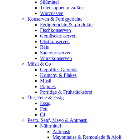
Süßmittel
Tütensuppen u.-soßen
Würzpasten
Konserven & Fertiggerichte
Fertiggerichte & -produkte
Fischkonserven
Gemüsekonserven
Obstkonserven
Reis
Sauerkonserven
Wurstkonserven
Müsli & Co
Gepufftes Getreide
Krunchy & Flakes
Müsli
Poppies
Porridge & Frühstücksbrei
Öle, Fette & Essig
Essig
Fett
Öl
Pesto, Senf, Mayo & Antipasti
Nährmittel
Antipasti
Mayonnaise & Remoulade & Aioli