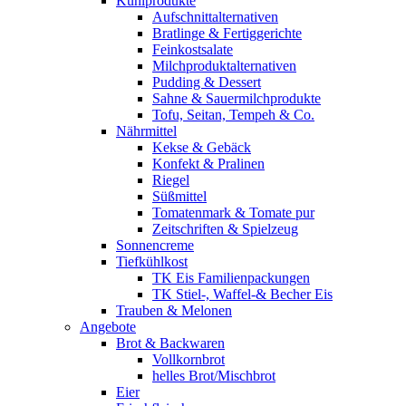
Kühlprodukte
Aufschnittalternativen
Bratlinge & Fertiggerichte
Feinkostsalate
Milchproduktalternativen
Pudding & Dessert
Sahne & Sauermilchprodukte
Tofu, Seitan, Tempeh & Co.
Nährmittel
Kekse & Gebäck
Konfekt & Pralinen
Riegel
Süßmittel
Tomatenmark & Tomate pur
Zeitschriften & Spielzeug
Sonnencreme
Tiefkühlkost
TK Eis Familienpackungen
TK Stiel-, Waffel-& Becher Eis
Trauben & Melonen
Angebote
Brot & Backwaren
Vollkornbrot
helles Brot/Mischbrot
Eier