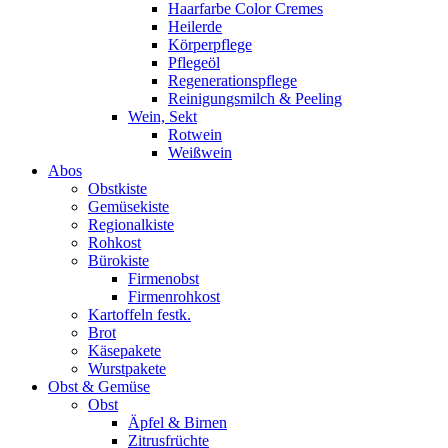
Haarfarbe Color Cremes
Heilerde
Körperpflege
Pflegeöl
Regenerationspflege
Reinigungsmilch & Peeling
Wein, Sekt
Rotwein
Weißwein
Abos
Obstkiste
Gemüsekiste
Regionalkiste
Rohkost
Bürokiste
Firmenobst
Firmenrohkost
Kartoffeln festk.
Brot
Käsepakete
Wurstpakete
Obst & Gemüse
Obst
Äpfel & Birnen
Zitrusfrüchte