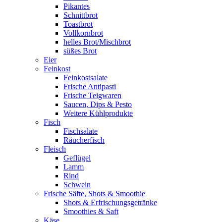
Pikantes
Schnittbrot
Toastbrot
Vollkornbrot
helles Brot/Mischbrot
süßes Brot
Eier
Feinkost
Feinkostsalate
Frische Antipasti
Frische Teigwaren
Saucen, Dips & Pesto
Weitere Kühlprodukte
Fisch
Fischsalate
Räucherfisch
Fleisch
Geflügel
Lamm
Rind
Schwein
Frische Säfte, Shots & Smoothie
Shots & Erfrischungsgetränke
Smoothies & Saft
Käse