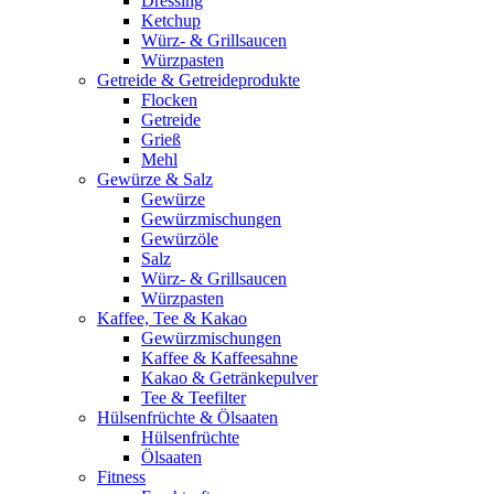
Dressing
Ketchup
Würz- & Grillsaucen
Würzpasten
Getreide & Getreideprodukte
Flocken
Getreide
Grieß
Mehl
Gewürze & Salz
Gewürze
Gewürzmischungen
Gewürzöle
Salz
Würz- & Grillsaucen
Würzpasten
Kaffee, Tee & Kakao
Gewürzmischungen
Kaffee & Kaffeesahne
Kakao & Getränkepulver
Tee & Teefilter
Hülsenfrüchte & Ölsaaten
Hülsenfrüchte
Ölsaaten
Fitness