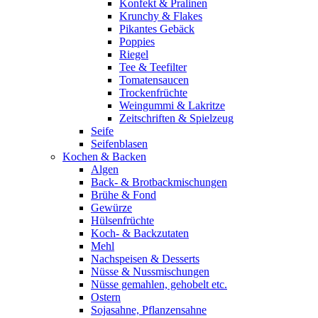
Konfekt & Pralinen
Krunchy & Flakes
Pikantes Gebäck
Poppies
Riegel
Tee & Teefilter
Tomatensaucen
Trockenfrüchte
Weingummi & Lakritze
Zeitschriften & Spielzeug
Seife
Seifenblasen
Kochen & Backen
Algen
Back- & Brotbackmischungen
Brühe & Fond
Gewürze
Hülsenfrüchte
Koch- & Backzutaten
Mehl
Nachspeisen & Desserts
Nüsse & Nussmischungen
Nüsse gemahlen, gehobelt etc.
Ostern
Sojasahne, Pflanzensahne