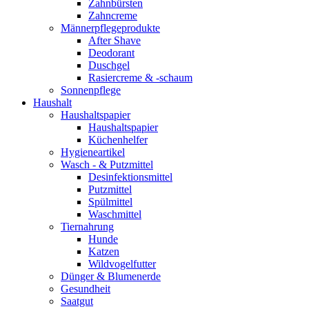
Zahnbürsten
Zahncreme
Männerpflegeprodukte
After Shave
Deodorant
Duschgel
Rasiercreme & -schaum
Sonnenpflege
Haushalt
Haushaltspapier
Haushaltspapier
Küchenhelfer
Hygieneartikel
Wasch - & Putzmittel
Desinfektionsmittel
Putzmittel
Spülmittel
Waschmittel
Tiernahrung
Hunde
Katzen
Wildvogelfutter
Dünger & Blumenerde
Gesundheit
Saatgut