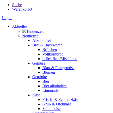
Suche
Warenkorb
0
Login
Aktuelles
Tendenzen
Neuheiten
Alkoholfrei
Brot & Backwaren
Brötchen
Vollkornbrot
helles Brot/Mischbrot
Gemüse
Blatt-& Feingemüse
Blumen
Getränke
Bier
Bier alkoholfrei
Limonade
Käse
Frisch- & Schmelzkäse
Grill- & Ofenkäse
Schnittkäse