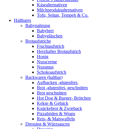
Käsealternativen
Milchproduktalternativen
Tofu, Seitan, Tempeh & Co.
Haltbares
Babynahrung
Babybrei
Babygläschen
Brotaufstriche
Fruchtaufstrich
Herzhafter Brotaufstrich
Honig
Nusscreme
Nussmus
Schokoaufstrich
Backwaren (haltbar)
Aufbacken -glutenfrei-
Brot -glutenfrei- geschnitten
Brot geschnitten
Hot Dog & Burger- Brötchen
Kekse & Gebäck
Knäckebrot & Zwieback
Pizzaböden & Wraps
Reis- & Maiswaffeln
Dressing & Würzsaucen