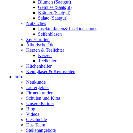
Blumen (Saatgut)
Gemüse (Saatgut)
Kräuter (Saatgut)
Salate (Saatgut)
Nützliches
Insektenfallen& Insektenschutz
Seifenblasen
Zeitschriften
Ätherische Öle
Kerzen & Teelichter
Kerzen
Teelichter
Küchenhelfer
Keimgläser & Keimsaaten
Info
Neukunde
Liefergebiet
Firmenkunden
Schulen und Kitas
Unsere Partner
Blog
Videos
Geschichte
Das Team
Stellenangebote