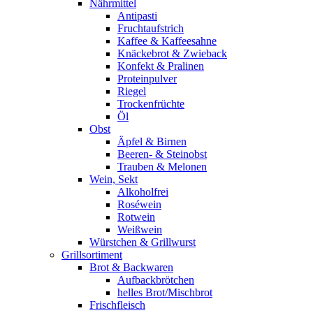
Nährmittel
Antipasti
Fruchtaufstrich
Kaffee & Kaffeesahne
Knäckebrot & Zwieback
Konfekt & Pralinen
Proteinpulver
Riegel
Trockenfrüchte
Öl
Obst
Äpfel & Birnen
Beeren- & Steinobst
Trauben & Melonen
Wein, Sekt
Alkoholfrei
Roséwein
Rotwein
Weißwein
Würstchen & Grillwurst
Grillsortiment
Brot & Backwaren
Aufbackbrötchen
helles Brot/Mischbrot
Frischfleisch