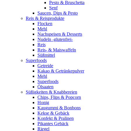
Pesto & Bruschetta
Senf
Saucen, Dips & Pesto
Reis & Reisprodukte
Flocken
Mehl
Nachspeisen & Desserts
Nudeln -glutenfrei-
Reis
Reis- & Maiswaffeln
Süßmittel
Superfoods
Getreide
Kakao & Getränkepulver
Mehl
Superfoods
Ölsaaten
Süßigkeiten & Knabbereien
Chips, Flips & Popcorn
Honig
Kaugummi & Bonbons
Kekse & Gebäck
Konfekt & Pralinen
Pikantes Gebäck
Riegel