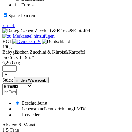
Europa
Spalte fixieren
zurück
HOL
190g
Babygläschen Zucchini & Kürbis&Kartoffel
pro
Stck
1,19
€ *
6,26 €/kg
Stück
Beschreibung
Lebensmittelkennzeichnung
LMIV
Hersteller
Ab dem 6. Monat
1-5 Tage