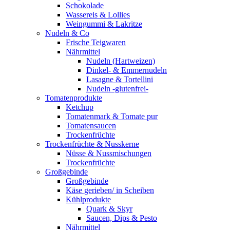
Schokolade
Wassereis & Lollies
Weingummi & Lakritze
Nudeln & Co
Frische Teigwaren
Nährmittel
Nudeln (Hartweizen)
Dinkel- & Emmernudeln
Lasagne & Tortellini
Nudeln -glutenfrei-
Tomatenprodukte
Ketchup
Tomatenmark & Tomate pur
Tomatensaucen
Trockenfrüchte
Trockenfrüchte & Nusskerne
Nüsse & Nussmischungen
Trockenfrüchte
Großgebinde
Großgebinde
Käse gerieben/ in Scheiben
Kühlprodukte
Quark & Skyr
Saucen, Dips & Pesto
Nährmittel