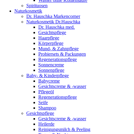
Wasser ohne Kohlensäure
Spirituosen
Naturkosmetik
Dr. Hauschka Markencorner
Naturkosmetik Dr.Hauschka
Dr. Hauschka med.
Gesichtspflege
Haarpflege
Körperpflege
Mund- & Zahnpflege
Probiersets & Packungen
Regenerationspflege
Sonnencreme
Sonnenpflege
Baby- & Kinderpflege
Babycreme
Gesichtscreme & -wasser
Pflegeöl
Regenerationspflege
Seife
Shampoo
Gesichtspflege
Gesichtscreme & -wasser
Heilerde
Reinigungsmilch & Peeling