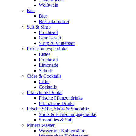
Weißwein
Bier
Bier
Bier alkoholfrei
Saft & Sirup
Fruchtsaft
Gemüsesaft
Sirup & Muttersaft
Erfrischungsgetränke
Eistee
Fruchtsaft
Limonade
Schorle
Cidre & Cocktails
Cidre
Cocktails
Pflanzliche Drinks
Frische Pflanzendrinks
Pflanzliche Drinks
Frische Säfte, Shots & Smoothie
Shots & Erfrischungsgetränke
Smoothies & Saft
Mineralwasser
Wasser mit Kohlensäure