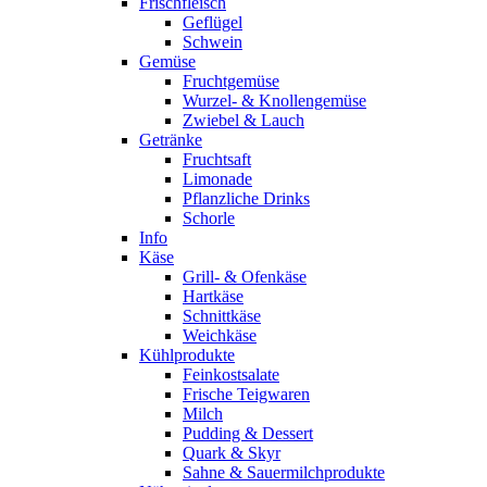
Frischfleisch
Geflügel
Schwein
Gemüse
Fruchtgemüse
Wurzel- & Knollengemüse
Zwiebel & Lauch
Getränke
Fruchtsaft
Limonade
Pflanzliche Drinks
Schorle
Info
Käse
Grill- & Ofenkäse
Hartkäse
Schnittkäse
Weichkäse
Kühlprodukte
Feinkostsalate
Frische Teigwaren
Milch
Pudding & Dessert
Quark & Skyr
Sahne & Sauermilchprodukte