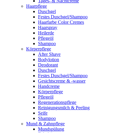
Tages- & Nachtcreme
Haarpflege
Duschgel
Festes Duschgel/Shampoo
Haarfarbe Color Cremes
Haarspray
Heilerde
Pflegeöl
Shampoo
Körperpflege
After Shave
Bodylotion
Deodorant
Duschgel
Festes Duschgel/Shampoo
Gesichtscreme & -wasser
Handcreme
Körperpflege
Pflegeöl
Regenerationspflege
Reinigungsmilch & Peeling
Seife
Shampoo
Mund & Zahnpflege
Mundspülung