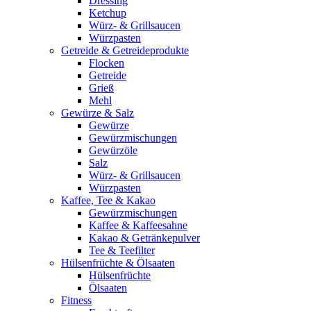
Dressing
Ketchup
Würz- & Grillsaucen
Würzpasten
Getreide & Getreideprodukte
Flocken
Getreide
Grieß
Mehl
Gewürze & Salz
Gewürze
Gewürzmischungen
Gewürzöle
Salz
Würz- & Grillsaucen
Würzpasten
Kaffee, Tee & Kakao
Gewürzmischungen
Kaffee & Kaffeesahne
Kakao & Getränkepulver
Tee & Teefilter
Hülsenfrüchte & Ölsaaten
Hülsenfrüchte
Ölsaaten
Fitness