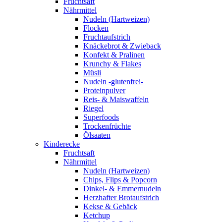
Fruchtsaft
Nährmittel
Nudeln (Hartweizen)
Flocken
Fruchtaufstrich
Knäckebrot & Zwieback
Konfekt & Pralinen
Krunchy & Flakes
Müsli
Nudeln -glutenfrei-
Proteinpulver
Reis- & Maiswaffeln
Riegel
Superfoods
Trockenfrüchte
Ölsaaten
Kinderecke
Fruchtsaft
Nährmittel
Nudeln (Hartweizen)
Chips, Flips & Popcorn
Dinkel- & Emmernudeln
Herzhafter Brotaufstrich
Kekse & Gebäck
Ketchup