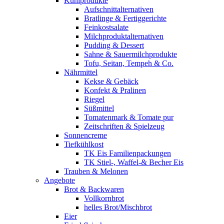
Kühlprodukte
Aufschnittalternativen
Bratlinge & Fertiggerichte
Feinkostsalate
Milchproduktalternativen
Pudding & Dessert
Sahne & Sauermilchprodukte
Tofu, Seitan, Tempeh & Co.
Nährmittel
Kekse & Gebäck
Konfekt & Pralinen
Riegel
Süßmittel
Tomatenmark & Tomate pur
Zeitschriften & Spielzeug
Sonnencreme
Tiefkühlkost
TK Eis Familienpackungen
TK Stiel-, Waffel-& Becher Eis
Trauben & Melonen
Angebote
Brot & Backwaren
Vollkornbrot
helles Brot/Mischbrot
Eier