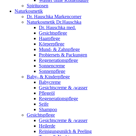
Wasser ohne Kohlensäure
Spirituosen
Naturkosmetik
Dr. Hauschka Markencorner
Naturkosmetik Dr.Hauschka
Dr. Hauschka med.
Gesichtspflege
Haarpflege
Körperpflege
Mund- & Zahnpflege
Probiersets & Packungen
Regenerationspflege
Sonnencreme
Sonnenpflege
Baby- & Kinderpflege
Babycreme
Gesichtscreme & -wasser
Pflegeöl
Regenerationspflege
Seife
Shampoo
Gesichtspflege
Gesichtscreme & -wasser
Heilerde
Reinigungsmilch & Peeling