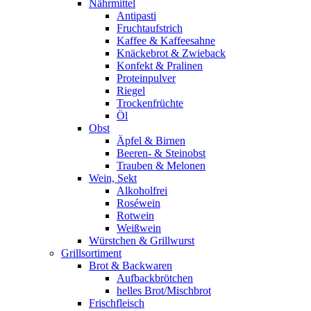
Nährmittel
Antipasti
Fruchtaufstrich
Kaffee & Kaffeesahne
Knäckebrot & Zwieback
Konfekt & Pralinen
Proteinpulver
Riegel
Trockenfrüchte
Öl
Obst
Äpfel & Birnen
Beeren- & Steinobst
Trauben & Melonen
Wein, Sekt
Alkoholfrei
Roséwein
Rotwein
Weißwein
Würstchen & Grillwurst
Grillsortiment
Brot & Backwaren
Aufbackbrötchen
helles Brot/Mischbrot
Frischfleisch