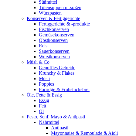
Süßmittel
Tütensuppen u.-soßen
Würzpasten
Konserven & Fertiggerichte
Fertiggerichte & -produkte
Fischkonserven
Gemüsekonserven
Obstkonserven
Reis
Sauerkonserven
Wurstkonserven
Müsli & Co
Gepufftes Getreide
Krunchy & Flakes
Müsli
Poppies
Porridge & Frühstücksbrei
Öle, Fette & Essig
Essig
Fett
Öl
Pesto, Senf, Mayo & Antipasti
Nährmittel
Antipasti
Mayonnaise & Remoulade & Aioli