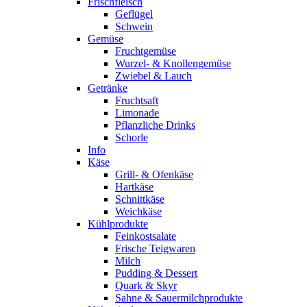
Frischfleisch
Geflügel
Schwein
Gemüse
Fruchtgemüse
Wurzel- & Knollengemüse
Zwiebel & Lauch
Getränke
Fruchtsaft
Limonade
Pflanzliche Drinks
Schorle
Info
Käse
Grill- & Ofenkäse
Hartkäse
Schnittkäse
Weichkäse
Kühlprodukte
Feinkostsalate
Frische Teigwaren
Milch
Pudding & Dessert
Quark & Skyr
Sahne & Sauermilchprodukte