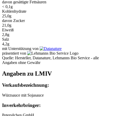
davon gesättigte Fettsäuren
< 0,1g
Kohlenhydrate
25,0g
davon Zucker
21,0g
Eiweiß
2,8g
Salz
4,2g
mit Unterstützung von
präsentiert von
Quelle: Hersteller, Datanature, Lehmanns Bio Service - alle
Angaben ohne Gewähr
Angaben zu LMIV
Verkaufsbezeichnung:
Würzsauce mit Sojasauce
Inverkehrbringer:
Petersilchen GmbH