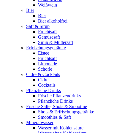
Weißwein
Bier
Bier
Bier alkoholfrei
Saft & Sirup
Fruchtsaft
Gemüsesaft
Sirup & Muttersaft
Erfrischungsgetränke
Eistee
Fruchtsaft
Limonade
Schorle
Cidre & Cocktails
Cidre
Cocktails
Pflanzliche Drinks
Frische Pflanzendrinks
Pflanzliche Drinks
Frische Säfte, Shots & Smoothie
Shots & Erfrischungsgetränke
Smoothies & Saft
Mineralwasser
Wasser mit Kohlensäure