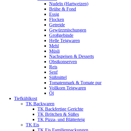
Nudeln (Hartweizen)
Brühe & Fond
Essig
Flocken
Getreide
Gewürzmischungen
Großgebinde
Helle Teigwaren
Mehl
Müsli
Nachspeisen & Desserts
Obstkonserven
Reis
Senf
Süßmittel
Tomatenmark & Tomate pur
Vollkorn Teigwaren
Öl
Tiefkühlkost
TK Backwaren
TK Backfertige Gerichte
TK Brötchen & Süßes
TK Pizza- und Blätterteig
TK Eis
TK Eis Familienpackungen