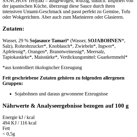
SANCHON Teriyaki – ausgewogen, würzig, süßlich. Inspiriert von
der japanischen Küche, überzeugt diese Sauce durch ihren
intensiven Umami-Geschmack und passt perfekt zu Gemüse, Tofu
oder Wokgerichten. Aber auch zum Marinieren oder Glasieren.
Zutaten:
Wasser, 29 %
Sojasauce Tamari
* (Wasser,
SOJABOHNEN
*,
Salz), Rohrohrzucker*, Knoblauch*, Zwiebeln*, Ingwer*,
Apfelessig*, Orangen*, Branntweinessig*, Meersalz,
Tapiokastärke*, Maisstärke*, Verdickungsmittel: Guarkernmehl*
*aus kontrolliert ökologischer Erzeugung
Fett geschriebene Zutaten gehören zu folgenden allergenen
Gruppen:
Sojabohnen und daraus gewonnene Erzeugnisse
Nährwerte & Analyseergebnisse bezogen auf 100 g
Energie kJ / kcal
494 KJ / 116 kcal
Fett
< 0,5g