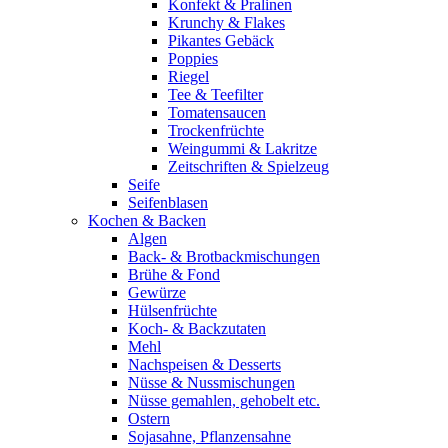
Konfekt & Pralinen
Krunchy & Flakes
Pikantes Gebäck
Poppies
Riegel
Tee & Teefilter
Tomatensaucen
Trockenfrüchte
Weingummi & Lakritze
Zeitschriften & Spielzeug
Seife
Seifenblasen
Kochen & Backen
Algen
Back- & Brotbackmischungen
Brühe & Fond
Gewürze
Hülsenfrüchte
Koch- & Backzutaten
Mehl
Nachspeisen & Desserts
Nüsse & Nussmischungen
Nüsse gemahlen, gehobelt etc.
Ostern
Sojasahne, Pflanzensahne