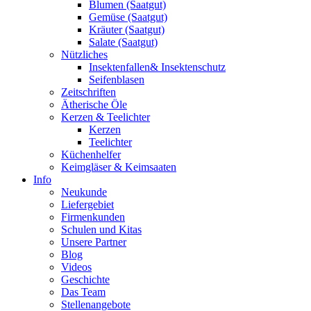
Blumen (Saatgut)
Gemüse (Saatgut)
Kräuter (Saatgut)
Salate (Saatgut)
Nützliches
Insektenfallen& Insektenschutz
Seifenblasen
Zeitschriften
Ätherische Öle
Kerzen & Teelichter
Kerzen
Teelichter
Küchenhelfer
Keimgläser & Keimsaaten
Info
Neukunde
Liefergebiet
Firmenkunden
Schulen und Kitas
Unsere Partner
Blog
Videos
Geschichte
Das Team
Stellenangebote