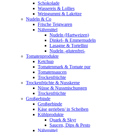
Schokolade
Wassereis & Lollies
Weingummi & Lakritze
Nudeln & Co
Frische Teigwaren
Nährmittel
Nudeln (Hartweizen)
Dinkel- & Emmernudeln
Lasagne & Tortellini
Nudeln -glutenfrei-
Tomatenprodukte
Ketchup
Tomatenmark & Tomate pur
Tomatensaucen
Trockenfrüchte
Trockenfrüchte & Nusskerne
Nüsse & Nussmischungen
Trockenfrüchte
Großgebinde
Großgebinde
Käse gerieben/ in Scheiben
Kühlprodukte
Quark & Skyr
Saucen, Dips & Pesto
Nährmittel