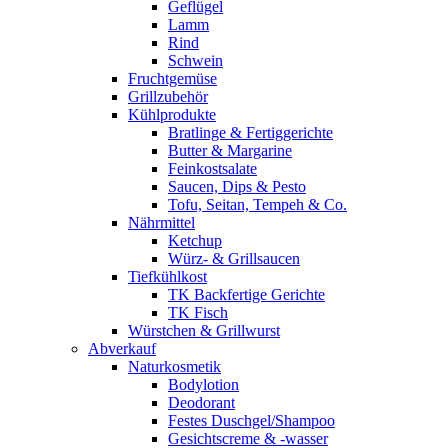
Geflügel
Lamm
Rind
Schwein
Fruchtgemüse
Grillzubehör
Kühlprodukte
Bratlinge & Fertiggerichte
Butter & Margarine
Feinkostsalate
Saucen, Dips & Pesto
Tofu, Seitan, Tempeh & Co.
Nährmittel
Ketchup
Würz- & Grillsaucen
Tiefkühlkost
TK Backfertige Gerichte
TK Fisch
Würstchen & Grillwurst
Abverkauf
Naturkosmetik
Bodylotion
Deodorant
Festes Duschgel/Shampoo
Gesichtscreme & -wasser