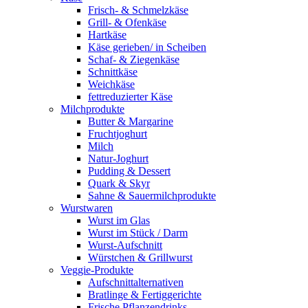
Frisch- & Schmelzkäse
Grill- & Ofenkäse
Hartkäse
Käse gerieben/ in Scheiben
Schaf- & Ziegenkäse
Schnittkäse
Weichkäse
fettreduzierter Käse
Milchprodukte
Butter & Margarine
Fruchtjoghurt
Milch
Natur-Joghurt
Pudding & Dessert
Quark & Skyr
Sahne & Sauermilchprodukte
Wurstwaren
Wurst im Glas
Wurst im Stück / Darm
Wurst-Aufschnitt
Würstchen & Grillwurst
Veggie-Produkte
Aufschnittalternativen
Bratlinge & Fertiggerichte
Frische Pflanzendrinks