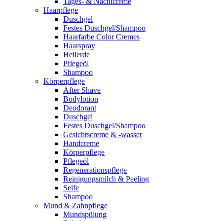
Tages- & Nachtcreme
Haarpflege
Duschgel
Festes Duschgel/Shampoo
Haarfarbe Color Cremes
Haarspray
Heilerde
Pflegeöl
Shampoo
Körperpflege
After Shave
Bodylotion
Deodorant
Duschgel
Festes Duschgel/Shampoo
Gesichtscreme & -wasser
Handcreme
Körperpflege
Pflegeöl
Regenerationspflege
Reinigungsmilch & Peeling
Seife
Shampoo
Mund & Zahnpflege
Mundspülung