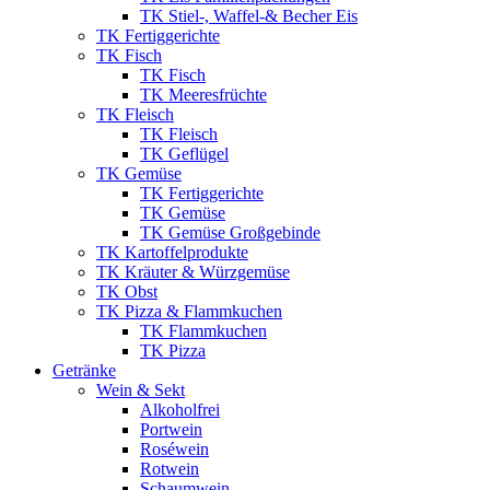
TK Stiel-, Waffel-& Becher Eis
TK Fertiggerichte
TK Fisch
TK Fisch
TK Meeresfrüchte
TK Fleisch
TK Fleisch
TK Geflügel
TK Gemüse
TK Fertiggerichte
TK Gemüse
TK Gemüse Großgebinde
TK Kartoffelprodukte
TK Kräuter & Würzgemüse
TK Obst
TK Pizza & Flammkuchen
TK Flammkuchen
TK Pizza
Getränke
Wein & Sekt
Alkoholfrei
Portwein
Roséwein
Rotwein
Schaumwein