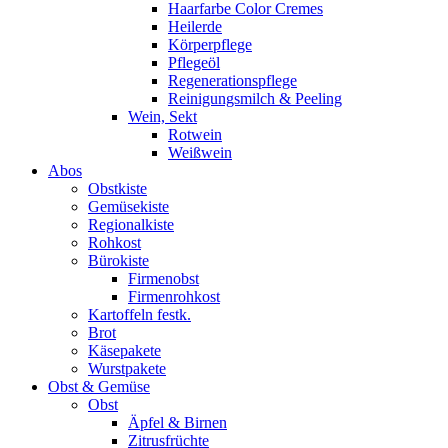
Haarfarbe Color Cremes
Heilerde
Körperpflege
Pflegeöl
Regenerationspflege
Reinigungsmilch & Peeling
Wein, Sekt
Rotwein
Weißwein
Abos
Obstkiste
Gemüsekiste
Regionalkiste
Rohkost
Bürokiste
Firmenobst
Firmenrohkost
Kartoffeln festk.
Brot
Käsepakete
Wurstpakete
Obst & Gemüse
Obst
Äpfel & Birnen
Zitrusfrüchte