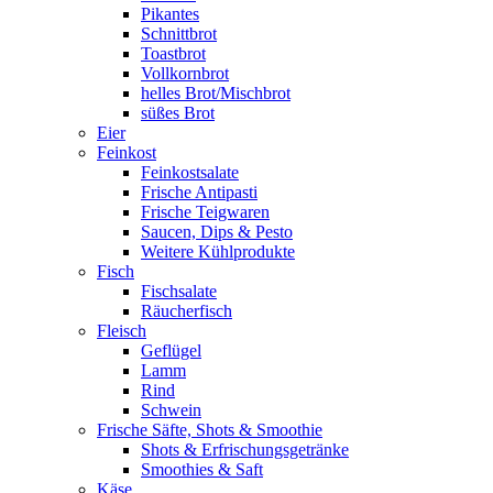
Pikantes
Schnittbrot
Toastbrot
Vollkornbrot
helles Brot/Mischbrot
süßes Brot
Eier
Feinkost
Feinkostsalate
Frische Antipasti
Frische Teigwaren
Saucen, Dips & Pesto
Weitere Kühlprodukte
Fisch
Fischsalate
Räucherfisch
Fleisch
Geflügel
Lamm
Rind
Schwein
Frische Säfte, Shots & Smoothie
Shots & Erfrischungsgetränke
Smoothies & Saft
Käse