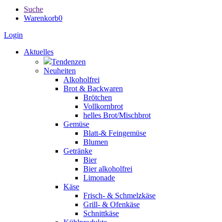
Suche
Warenkorb
0
Login
Aktuelles
Tendenzen
Neuheiten
Alkoholfrei
Brot & Backwaren
Brötchen
Vollkornbrot
helles Brot/Mischbrot
Gemüse
Blatt-& Feingemüse
Blumen
Getränke
Bier
Bier alkoholfrei
Limonade
Käse
Frisch- & Schmelzkäse
Grill- & Ofenkäse
Schnittkäse