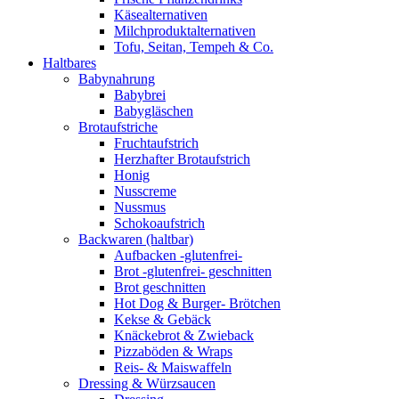
Käsealternativen
Milchproduktalternativen
Tofu, Seitan, Tempeh & Co.
Haltbares
Babynahrung
Babybrei
Babygläschen
Brotaufstriche
Fruchtaufstrich
Herzhafter Brotaufstrich
Honig
Nusscreme
Nussmus
Schokoaufstrich
Backwaren (haltbar)
Aufbacken -glutenfrei-
Brot -glutenfrei- geschnitten
Brot geschnitten
Hot Dog & Burger- Brötchen
Kekse & Gebäck
Knäckebrot & Zwieback
Pizzaböden & Wraps
Reis- & Maiswaffeln
Dressing & Würzsaucen