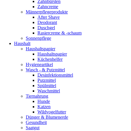
Zahnbürsten
Zahncreme
Männerpflegeprodukte
After Shave
Deodorant
Duschgel
Rasiercreme & -schaum
Sonnenpflege
Haushalt
Haushaltspapier
Haushaltspapier
Küchenhelfer
Hygieneartikel
Wasch - & Putzmittel
Desinfektionsmittel
Putzmittel
Spülmittel
Waschmittel
Tiernahrung
Hunde
Katzen
Wildvogelfutter
Dünger & Blumenerde
Gesundheit
Saatgut