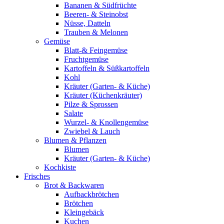
Bananen & Südfrüchte
Beeren- & Steinobst
Nüsse, Datteln
Trauben & Melonen
Gemüse
Blatt-& Feingemüse
Fruchtgemüse
Kartoffeln & Süßkartoffeln
Kohl
Kräuter (Garten- & Küche)
Kräuter (Küchenkräuter)
Pilze & Sprossen
Salate
Wurzel- & Knollengemüse
Zwiebel & Lauch
Blumen & Pflanzen
Blumen
Kräuter (Garten- & Küche)
Kochkiste
Frisches
Brot & Backwaren
Aufbackbrötchen
Brötchen
Kleingebäck
Kuchen