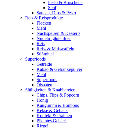
Pesto & Bruschetta
Senf
Saucen, Dips & Pesto
Reis & Reisprodukte
Flocken
Mehl
Nachspeisen & Desserts
Nudeln -glutenfrei-
Reis
Reis- & Maiswaffeln
Süßmittel
Superfoods
Getreide
Kakao & Getränkepulver
Mehl
Superfoods
Ölsaaten
Süßigkeiten & Knabbereien
Chips, Flips & Popcorn
Honig
Kaugummi & Bonbons
Kekse & Gebäck
Konfekt & Pralinen
Pikantes Gebäck
Riegel