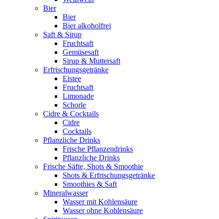
Bier
Bier
Bier alkoholfrei
Saft & Sirup
Fruchtsaft
Gemüsesaft
Sirup & Muttersaft
Erfrischungsgetränke
Eistee
Fruchtsaft
Limonade
Schorle
Cidre & Cocktails
Cidre
Cocktails
Pflanzliche Drinks
Frische Pflanzendrinks
Pflanzliche Drinks
Frische Säfte, Shots & Smoothie
Shots & Erfrischungsgetränke
Smoothies & Saft
Mineralwasser
Wasser mit Kohlensäure
Wasser ohne Kohlensäure