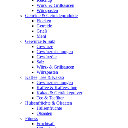
Ketchup
Würz- & Grillsaucen
Würzpasten
Getreide & Getreideprodukte
Flocken
Getreide
Grieß
Mehl
Gewürze & Salz
Gewürze
Gewürzmischungen
Gewürzöle
Salz
Würz- & Grillsaucen
Würzpasten
Kaffee, Tee & Kakao
Gewürzmischungen
Kaffee & Kaffeesahne
Kakao & Getränkepulver
Tee & Teefilter
Hülsenfrüchte & Ölsaaten
Hülsenfrüchte
Ölsaaten
Fitness
Fruchtsaft