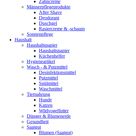
Zahncreme
Männerpflegeprodukte
After Shave
Deodorant
Duschgel
Rasiercreme & -schaum
Sonnenpflege
Haushalt
Haushaltspapier
Haushaltspapier
Küchenhelfer
Hygieneartikel
Wasch - & Putzmittel
Desinfektionsmittel
Putzmittel
Spülmittel
Waschmittel
Tiernahrung
Hunde
Katzen
Wildvogelfutter
Dünger & Blumenerde
Gesundheit
Saatgut
Blumen (Saatgut)