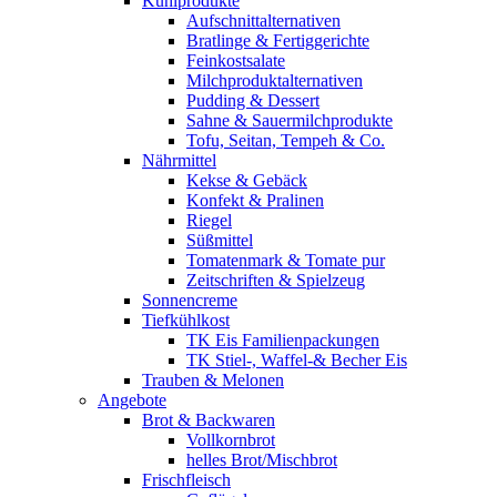
Kühlprodukte
Aufschnittalternativen
Bratlinge & Fertiggerichte
Feinkostsalate
Milchproduktalternativen
Pudding & Dessert
Sahne & Sauermilchprodukte
Tofu, Seitan, Tempeh & Co.
Nährmittel
Kekse & Gebäck
Konfekt & Pralinen
Riegel
Süßmittel
Tomatenmark & Tomate pur
Zeitschriften & Spielzeug
Sonnencreme
Tiefkühlkost
TK Eis Familienpackungen
TK Stiel-, Waffel-& Becher Eis
Trauben & Melonen
Angebote
Brot & Backwaren
Vollkornbrot
helles Brot/Mischbrot
Frischfleisch