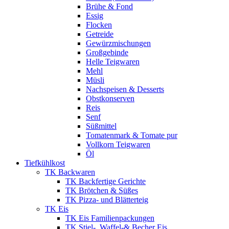
Brühe & Fond
Essig
Flocken
Getreide
Gewürzmischungen
Großgebinde
Helle Teigwaren
Mehl
Müsli
Nachspeisen & Desserts
Obstkonserven
Reis
Senf
Süßmittel
Tomatenmark & Tomate pur
Vollkorn Teigwaren
Öl
Tiefkühlkost
TK Backwaren
TK Backfertige Gerichte
TK Brötchen & Süßes
TK Pizza- und Blätterteig
TK Eis
TK Eis Familienpackungen
TK Stiel-, Waffel-& Becher Eis