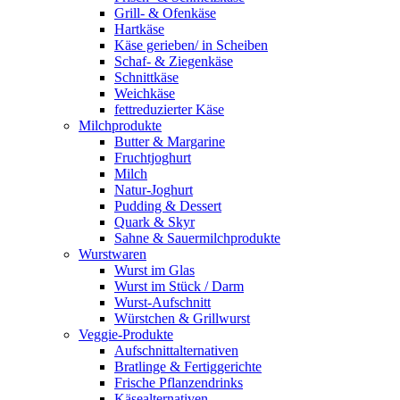
Grill- & Ofenkäse
Hartkäse
Käse gerieben/ in Scheiben
Schaf- & Ziegenkäse
Schnittkäse
Weichkäse
fettreduzierter Käse
Milchprodukte
Butter & Margarine
Fruchtjoghurt
Milch
Natur-Joghurt
Pudding & Dessert
Quark & Skyr
Sahne & Sauermilchprodukte
Wurstwaren
Wurst im Glas
Wurst im Stück / Darm
Wurst-Aufschnitt
Würstchen & Grillwurst
Veggie-Produkte
Aufschnittalternativen
Bratlinge & Fertiggerichte
Frische Pflanzendrinks
Käsealternativen