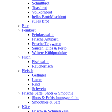
Schnittbrot
Toastbrot
Vollkornbrot
helles Brot/Mischbrot
süßes Brot
Eier
Feinkost
Feinkostsalate
Frische Antipasti
Frische Teigwaren
Saucen, Dips & Pesto
Weitere Kühlprodukte
Fisch
Fischsalate
Räucherfisch
Fleisch
Geflügel
Lamm
Rind
Schwein
Frische Säfte, Shots & Smoothie
Shots & Erfrischungsgetränke
Smoothies & Saft
Käse
Frisch- & Schmelzkäse