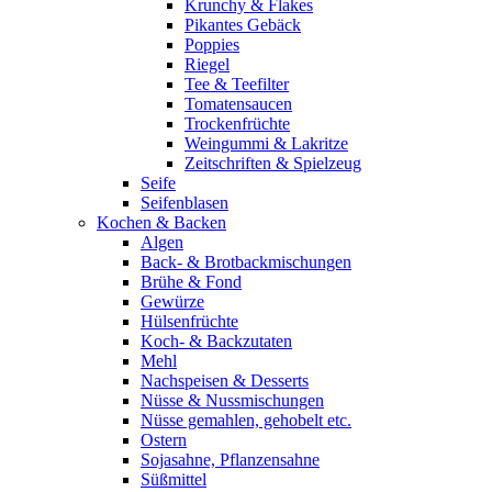
Krunchy & Flakes
Pikantes Gebäck
Poppies
Riegel
Tee & Teefilter
Tomatensaucen
Trockenfrüchte
Weingummi & Lakritze
Zeitschriften & Spielzeug
Seife
Seifenblasen
Kochen & Backen
Algen
Back- & Brotbackmischungen
Brühe & Fond
Gewürze
Hülsenfrüchte
Koch- & Backzutaten
Mehl
Nachspeisen & Desserts
Nüsse & Nussmischungen
Nüsse gemahlen, gehobelt etc.
Ostern
Sojasahne, Pflanzensahne
Süßmittel