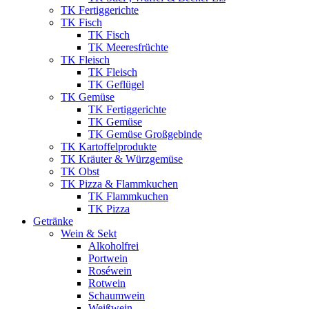
TK Fertiggerichte
TK Fisch
TK Fisch
TK Meeresfrüchte
TK Fleisch
TK Fleisch
TK Geflügel
TK Gemüse
TK Fertiggerichte
TK Gemüse
TK Gemüse Großgebinde
TK Kartoffelprodukte
TK Kräuter & Würzgemüse
TK Obst
TK Pizza & Flammkuchen
TK Flammkuchen
TK Pizza
Getränke
Wein & Sekt
Alkoholfrei
Portwein
Roséwein
Rotwein
Schaumwein
Weißwein