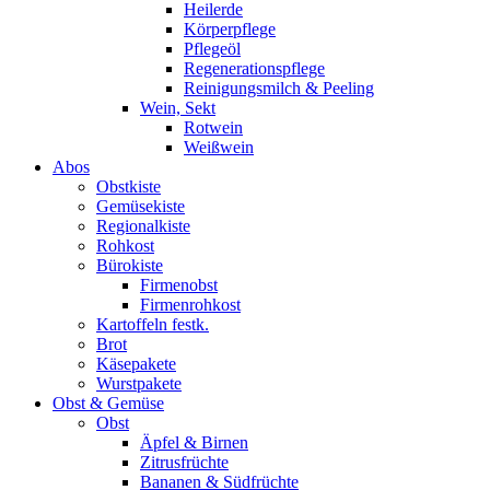
Heilerde
Körperpflege
Pflegeöl
Regenerationspflege
Reinigungsmilch & Peeling
Wein, Sekt
Rotwein
Weißwein
Abos
Obstkiste
Gemüsekiste
Regionalkiste
Rohkost
Bürokiste
Firmenobst
Firmenrohkost
Kartoffeln festk.
Brot
Käsepakete
Wurstpakete
Obst & Gemüse
Obst
Äpfel & Birnen
Zitrusfrüchte
Bananen & Südfrüchte