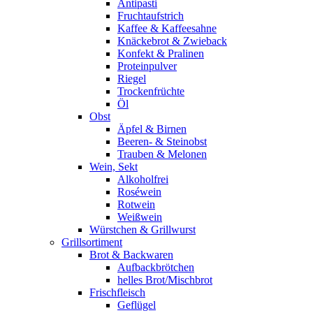
Antipasti
Fruchtaufstrich
Kaffee & Kaffeesahne
Knäckebrot & Zwieback
Konfekt & Pralinen
Proteinpulver
Riegel
Trockenfrüchte
Öl
Obst
Äpfel & Birnen
Beeren- & Steinobst
Trauben & Melonen
Wein, Sekt
Alkoholfrei
Roséwein
Rotwein
Weißwein
Würstchen & Grillwurst
Grillsortiment
Brot & Backwaren
Aufbackbrötchen
helles Brot/Mischbrot
Frischfleisch
Geflügel