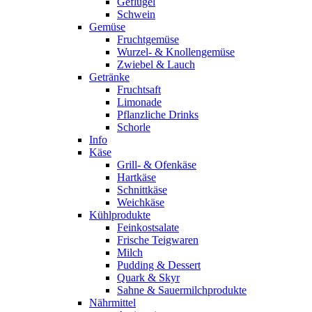
Geflügel
Schwein
Gemüse
Fruchtgemüse
Wurzel- & Knollengemüse
Zwiebel & Lauch
Getränke
Fruchtsaft
Limonade
Pflanzliche Drinks
Schorle
Info
Käse
Grill- & Ofenkäse
Hartkäse
Schnittkäse
Weichkäse
Kühlprodukte
Feinkostsalate
Frische Teigwaren
Milch
Pudding & Dessert
Quark & Skyr
Sahne & Sauermilchprodukte
Nährmittel