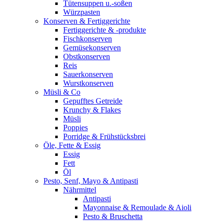
Tütensuppen u.-soßen
Würzpasten
Konserven & Fertiggerichte
Fertiggerichte & -produkte
Fischkonserven
Gemüsekonserven
Obstkonserven
Reis
Sauerkonserven
Wurstkonserven
Müsli & Co
Gepufftes Getreide
Krunchy & Flakes
Müsli
Poppies
Porridge & Frühstücksbrei
Öle, Fette & Essig
Essig
Fett
Öl
Pesto, Senf, Mayo & Antipasti
Nährmittel
Antipasti
Mayonnaise & Remoulade & Aioli
Pesto & Bruschetta