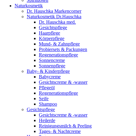
Spirituosen
Naturkosmetik
Dr. Hauschka Markencorner
Naturkosmetik Dr.Hauschka
Dr. Hauschka med.
Gesichtspflege
Haarpflege
Körperpflege
Mund- & Zahnpflege
Probiersets & Packungen
Regenerationspflege
Sonnencreme
Sonnenpflege
Baby- & Kinderpflege
Babycreme
Gesichtscreme & -wasser
Pflegeöl
Regenerationspflege
Seife
Shampoo
Gesichtspflege
Gesichtscreme & -wasser
Heilerde
Reinigungsmilch & Peeling
Tages- & Nachtcreme