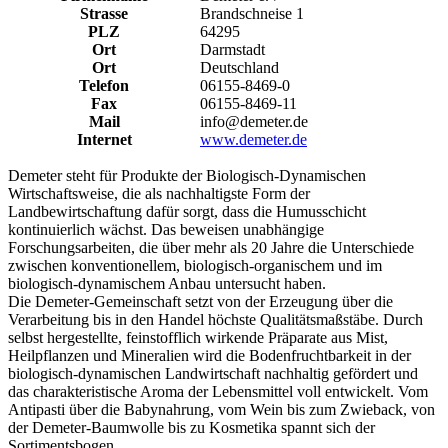
Strasse
Brandschneise 1
PLZ
64295
Ort
Darmstadt
Ort
Deutschland
Telefon
06155-8469-0
Fax
06155-8469-11
Mail
info@demeter.de
Internet
www.demeter.de
Demeter steht für Produkte der Biologisch-Dynamischen
Wirtschaftsweise, die als nachhaltigste Form der
Landbewirtschaftung dafür sorgt, dass die Humusschicht
kontinuierlich wächst. Das beweisen unabhängige
Forschungsarbeiten, die über mehr als 20 Jahre die Unterschiede
zwischen konventionellem, biologisch-organischem und im
biologisch-dynamischem Anbau untersucht haben.
Die Demeter-Gemeinschaft setzt von der Erzeugung über die
Verarbeitung bis in den Handel höchste Qualitätsmaßstäbe. Durch
selbst hergestellte, feinstofflich wirkende Präparate aus Mist,
Heilpflanzen und Mineralien wird die Bodenfruchtbarkeit in der
biologisch-dynamischen Landwirtschaft nachhaltig gefördert und
das charakteristische Aroma der Lebensmittel voll entwickelt. Vom
Antipasti über die Babynahrung, vom Wein bis zum Zwieback, von
der Demeter-Baumwolle bis zu Kosmetika spannt sich der
Sortimentsbogen.