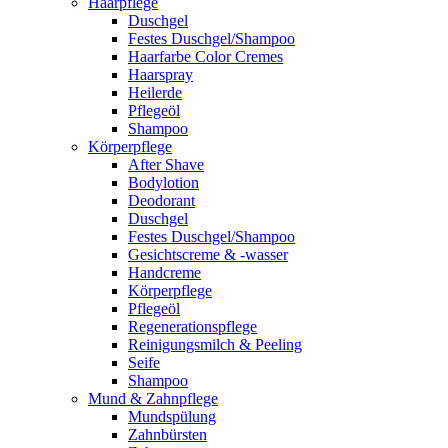
Haarpflege
Duschgel
Festes Duschgel/Shampoo
Haarfarbe Color Cremes
Haarspray
Heilerde
Pflegeöl
Shampoo
Körperpflege
After Shave
Bodylotion
Deodorant
Duschgel
Festes Duschgel/Shampoo
Gesichtscreme & -wasser
Handcreme
Körperpflege
Pflegeöl
Regenerationspflege
Reinigungsmilch & Peeling
Seife
Shampoo
Mund & Zahnpflege
Mundspülung
Zahnbürsten