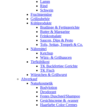
Lamm
Rind
Schwein
Fruchtgemüse
Grillzubehör
Kühlprodukte
Bratlinge & Fertiggerichte
Butter & Margarine
Feinkostsalate
Saucen, Dips & Pesto
Tofu, Seitan, Tempeh & Co.
Nährmittel
Ketchup
Würz- & Grillsaucen
Tiefkühlkost
TK Backfertige Gerichte
TK Fisch
Würstchen & Grillwurst
Abverkauf
Naturkosmetik
Bodylotion
Deodorant
Festes Duschgel/Shampoo
Gesichtscreme & -wasser
Haarfarbe Color Cremes