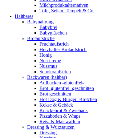
Milchproduktalternativen
Tofu, Seitan, Tempeh & Co.
Haltbares
Babynahrung
Babybrei
Babygläschen
Brotaufstriche
Fruchtaufstrich
Herzhafter Brotaufstrich
Honig
Nusscreme
Nussmus
Schokoaufstrich
Backwaren (haltbar)
Aufbacken -glutenfrei-
Brot -glutenfrei- geschnitten
Brot geschnitten
Hot Dog & Burger- Brötchen
Kekse & Gebäck
Knäckebrot & Zwieback
Pizzaböden & Wraps
Reis- & Maiswaffeln
Dressing & Würzsaucen
Dressing