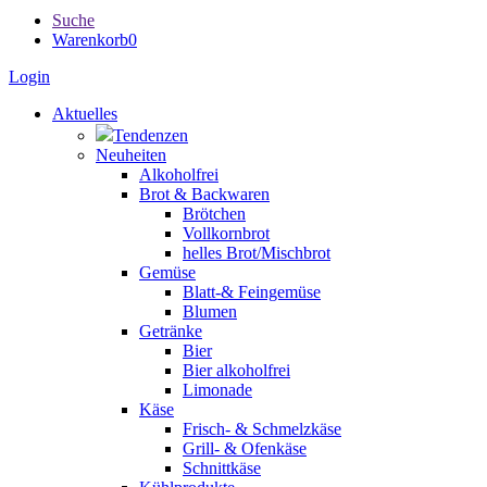
Suche
Warenkorb
0
Login
Aktuelles
Tendenzen
Neuheiten
Alkoholfrei
Brot & Backwaren
Brötchen
Vollkornbrot
helles Brot/Mischbrot
Gemüse
Blatt-& Feingemüse
Blumen
Getränke
Bier
Bier alkoholfrei
Limonade
Käse
Frisch- & Schmelzkäse
Grill- & Ofenkäse
Schnittkäse