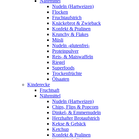
Nährmittel
Nudeln (Hartweizen)
Flocken
Fruchtaufstrich
Knäckebrot & Zwieback
Konfekt & Pralinen
Krunchy & Flakes
Müsli
Nudeln -glutenfrei-
Proteinpulver
Reis- & Maiswaffeln
Riegel
Superfoods
Trockenfrüchte
Ölsaaten
Kinderecke
Fruchtsaft
Nährmittel
Nudeln (Hartweizen)
Chips, Flips & Popcorn
Dinkel- & Emmernudeln
Herzhafter Brotaufstrich
Kekse & Gebäck
Ketchup
Konfekt & Pralinen