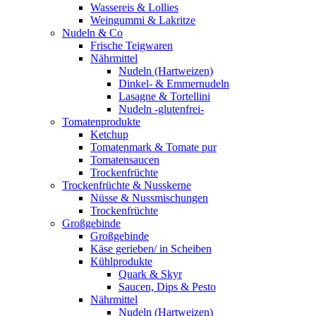
Wassereis & Lollies
Weingummi & Lakritze
Nudeln & Co
Frische Teigwaren
Nährmittel
Nudeln (Hartweizen)
Dinkel- & Emmernudeln
Lasagne & Tortellini
Nudeln -glutenfrei-
Tomatenprodukte
Ketchup
Tomatenmark & Tomate pur
Tomatensaucen
Trockenfrüchte
Trockenfrüchte & Nusskerne
Nüsse & Nussmischungen
Trockenfrüchte
Großgebinde
Großgebinde
Käse gerieben/ in Scheiben
Kühlprodukte
Quark & Skyr
Saucen, Dips & Pesto
Nährmittel
Nudeln (Hartweizen)