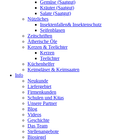
Gemüse (Saatgut)
Kräuter (Saatgut)
Salate (Saatgut)
Nützliches
Insektenfallen& Insektenschutz
Seifenblasen
Zeitschriften
Ätherische Öle
Kerzen & Teelichter
Kerzen
Teelichter
Küchenhelfer
Keimgläser & Keimsaaten
Info
Neukunde
Liefergebiet
Firmenkunden
Schulen und Kitas
Unsere Partner
Blog
Videos
Geschichte
Das Team
Stellenangebote
Biosiegel