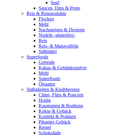
Senf
Saucen, Dips & Pesto
Reis & Reisprodukte
Flocken
Mehl
Nachspeisen & Desserts
Nudeln -glutenfrei-
Reis
Reis- & Maiswaffeln
Süßmittel
Superfoods
Getreide
Kakao & Getränkepulver
Mehl
Superfoods
Ölsaaten
Süßigkeiten & Knabbereien
Chips, Flips & Popcorn
Honig
Kaugummi & Bonbons
Kekse & Gebäck
Konfekt & Pralinen
Pikantes Gebäck
Riegel
Schokolade